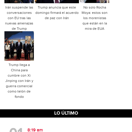
Irán suspende las
Trump anuncia que este
No solo Rocha
conversaciones
domingo firmará el acuerdo
Moya: estos son
con EU tras las
de paz con Irán
los morenistas
nuevas amenazas
que están en la
de Trump
mira de EUA
Trump llega a
China para
cumbre con Xi
Jinping con Irán y
guerra comercial
como telón de
fondo
LO ÚLTIMO
8:19 am