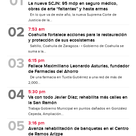
La nueva SCJN: 95 mdp en seguro médico,
obras de arte “faltantes” y hasta armas
En lo que va de este año, la nueva Suprema Corte de
Justicia de la...
7:53 am
Coahuila fortalece acciones para la restauración
y protección de sus ecosistemas
Saltillo, Coahuila de Zaragoza.- • Gobierno de Coahuila se
suma a la...
6:15 pm
Fallece Maximiliano Leonardo Asturias, fundador
de Farmacias del Ahorro
De una farmacia en Tuxtla Gutiérrez a una red de más de
2,000...
5:30 pm
Va con todo Javier Díaz; rehabilita más calles en
la San Ramón
Trabaja Gobierno Municipal en puntos dañados en González
Cepeda, Ampliación...
3:16 pm
Avanza rehabilitación de banquetas en el Centro
de Ramos Arizpe