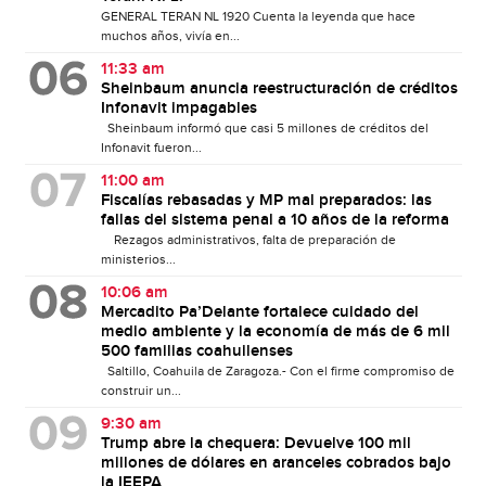
GENERAL TERAN NL 1920 Cuenta la leyenda que hace
muchos años, vivía en...
11:33 am
Sheinbaum anuncia reestructuración de créditos
Infonavit impagables
Sheinbaum informó que casi 5 millones de créditos del
Infonavit fueron...
11:00 am
Fiscalías rebasadas y MP mal preparados: las
fallas del sistema penal a 10 años de la reforma
Rezagos administrativos, falta de preparación de
ministerios...
10:06 am
Mercadito Pa’Delante fortalece cuidado del
medio ambiente y la economía de más de 6 mil
500 familias coahuilenses
Saltillo, Coahuila de Zaragoza.- Con el firme compromiso de
construir un...
9:30 am
Trump abre la chequera: Devuelve 100 mil
millones de dólares en aranceles cobrados bajo
la IEEPA