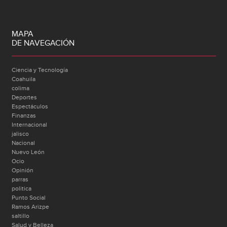
MAPA
DE NAVEGACIÓN
Ciencia y Tecnología
Coahuila
colima
Deportes
Espectáculos
Finanzas
Internacional
jalisco
Nacional
Nuevo León
Ocio
Opinión
parras
politica
Punto Social
Ramos Arizpe
saltillo
Salud y Belleza