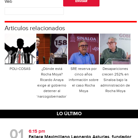
Web
Articulos relacionados
POLI-COSAS
¿Dónde está
SRE reserva por
Desapariciones
Rocha Moya?
cinco años
crecen 252% en
Ricardo Anaya
información sobre
Sinaloa bajo la
exige al gobierno
el caso Rocha
administración de
detener al
Moya
Rocha Moya
‘narcogobernador´
LO ÚLTIMO
6:15 pm
Fallece Maximiliano Leonardo Asturias, fundador