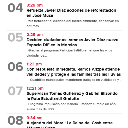
3:29 pm
Refuerza Javier Díaz acciones de reforestación
en José Musa
Para fortalecer el cuidado del medio ambiente, conservar en
óptimas...
2:25 pm
Deciden ciudadanos: arranca Javier Díaz nuevo
Espacio DIF en la Morelos
Gracias al programa Participa Saltillo en el que las y los
ciudadanos...
1:23 pm
Con respuesta inmediata, Ramos Arizpe atiende
vialidades y protege a las familias tras las lluvias
Cuadrillas municipales mantienen trabajos en vialidades y...
12:21 pm
Supervisan Tomás Gutiérrez y Gabriel Elizondo
la Ruta Estudiantil Gratuita
Programa impulsado por Manolo Jiménez cumple un año;
suma más de 800...
9:34 am
Alejandra del Moral: La Reina del Cash entre