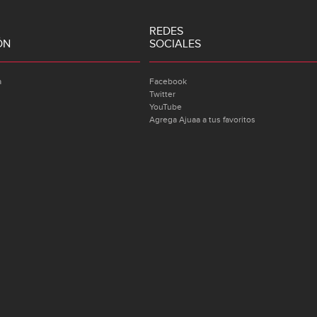
REDES
ÓN
SOCIALES
a
Facebook
Twitter
YouTube
Agrega Ajuaa a tus favoritos