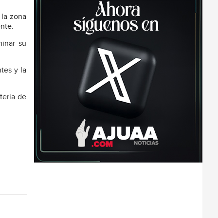
 la zona
nte.
minar su
tes y la
teria de