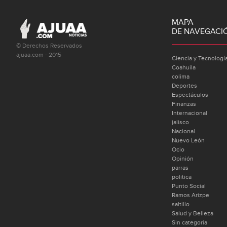
MAPA
DE NAVEGACI
© Derechos Reservados
ajuaa.com - 2015
Ciencia y Tecnologí
Coahuila
colima
Deportes
Espectáculos
Finanzas
Internacional
jalisco
Nacional
Nuevo León
Ocio
Opinión
parras
politica
Punto Social
Ramos Arizpe
saltillo
Salud y Belleza
Sin categoría