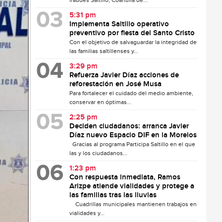
fraudes Saltillo, Coahuila de...
5:31 pm
Implementa Saltillo operativo
preventivo por fiesta del Santo Cristo
Con el objetivo de salvaguardar la integridad de
las familias saltillenses y...
3:29 pm
Refuerza Javier Díaz acciones de
reforestación en José Musa
Para fortalecer el cuidado del medio ambiente,
conservar en óptimas...
2:25 pm
Deciden ciudadanos: arranca Javier
Díaz nuevo Espacio DIF en la Morelos
Gracias al programa Participa Saltillo en el que
las y los ciudadanos...
1:23 pm
Con respuesta inmediata, Ramos
Arizpe atiende vialidades y protege a
las familias tras las lluvias
Cuadrillas municipales mantienen trabajos en
vialidades y...