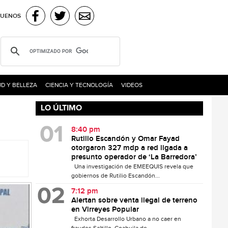
GUENOS
D Y BELLEZA
CIENCIA Y TECNOLOGÍA
VIDEOS
LO ÚLTIMO
8:40 pm
Rutilio Escandón y Omar Fayad
otorgaron 327 mdp a red ligada a
presunto operador de ‘La Barredora’
Una investigación de EMEEQUIS revela que
gobiernos de Rutilio Escandón...
7:12 pm
Alertan sobre venta ilegal de terreno
en Virreyes Popular
Exhorta Desarrollo Urbano a no caer en