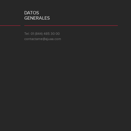
DATOS
GENERALES
Tel: 01 (844) 485 30 00
contactame@ajuaa.com