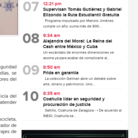
12:21 pm
Supervisan Tomás Gutiérrez y Gabriel
Elizondo la Ruta Estudiantil Gratuita
Programa impulsado por Manolo Jiménez
cumple un año; suma más de 800...
9:34 am
Alejandra del Moral: La Reina del
Cash entre México y Cuba
Un escándalo de enormes dimensiones se
asoma ya para acabar de complicarle al...
eguridad
8:50 am
Frida en garantía
días, se
La colección Gelman abre un debate sobre
ores del
arte, dinero y patrimonio. Uno...
8:35 am
icía del
Coahuila líder en seguridad y
 atender
procuración de justicia
Saltillo, Coahuila de Zaragoza.- • De acuerdo al
INEGI, Coahuila se...
cicleta,
rador de
rajes de