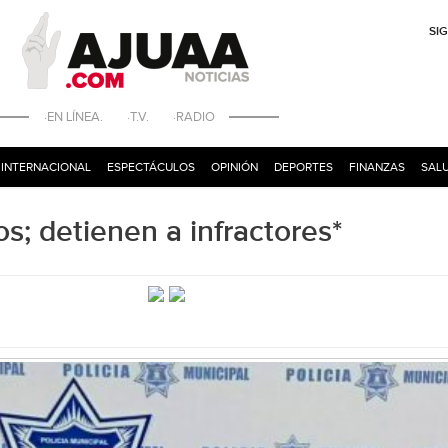
SI
·EN LÍNEA. ·T.V. ·RADIO
INTERNACIONAL
ESPECTÁCULOS
OPINIÓN
DEPORTES
FINANZAS
SALU
; detienen a infractores*