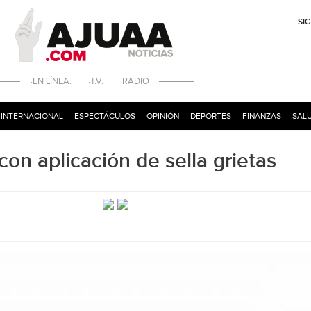
SI
·EN LÍNEA. ·T.V. ·RADIO
INTERNACIONAL
ESPECTÁCULOS
OPINIÓN
DEPORTES
FINANZAS
SALU
on aplicación de sella grietas