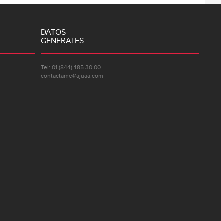
DATOS
GENERALES
Tel: 01 (844) 485 30 00
contactame@ajuaa.com