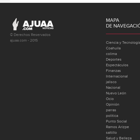
MAPA
DE NAVEGACI
© Derechos Reservados
ajuaa.com - 2015
Ciencia y Tecnologí
Coahuila
colima
Deportes
Espectáculos
Finanzas
Internacional
jalisco
Nacional
Nuevo León
Ocio
Opinión
parras
politica
Punto Social
Ramos Arizpe
saltillo
Salud y Belleza