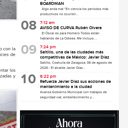
BOARDMAN
Algo anda mal “En ciencia los períodos más
productivos no ocurren...
7:12 am
AVISO DE CURVA Rubén Olvera
El Óscar es para Homero Todos están
hablando de La Odisea. Me incluyo....
7:24 pm
o con la
Saltillo, una de las ciudades más
icies de
competitivas de México: Javier Díaz
Saltillo, Coahuila de Zaragoza; 06 de agosto de
2026.- El alcalde Javier Díaz...
ntar los
lzadas y
6:22 pm
Refuerza Javier Díaz sus acciones de
mantenimiento a la ciudad
Avanza Gobierno Municipal con trabajos de
seguridad vial, embellecimiento y...