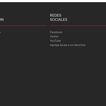
REDES
ÓN
SOCIALES
a
Facebook
Twitter
YouTube
Agrega Ajuaa a tus favoritos