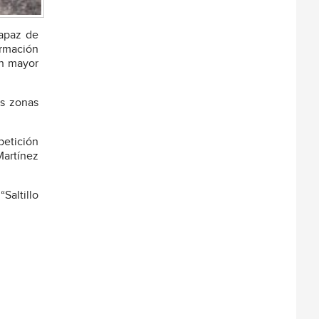
capaz de
ormación
on mayor
as zonas
petición
Martínez
Saltillo