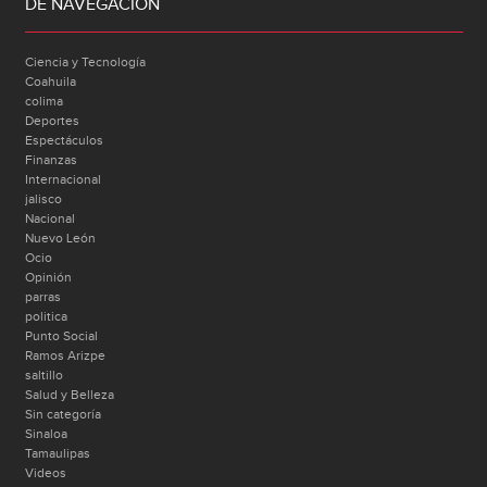
DE NAVEGACIÓN
Ciencia y Tecnología
Coahuila
colima
Deportes
Espectáculos
Finanzas
Internacional
jalisco
Nacional
Nuevo León
Ocio
Opinión
parras
politica
Punto Social
Ramos Arizpe
saltillo
Salud y Belleza
Sin categoría
Sinaloa
Tamaulipas
Videos