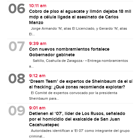
10:11 am
Cobro de piso al aguacate y limón dejaba 18 mil
mdp a célula ligada al asesinato de Carlos
Manzo
Jorge Armando ‘N’, alias El Licenciado, y Gerardo ‘N’, alias
El...
9:39 am
Con nuevos nombramientos fortalece
Gobernador gabinete
Saltillo, Coahuila de Zaragoza.- • Entrega nombramientos
a...
9:12 am
‘Dream Team’ de expertos de Sheinbaum da el sí
al fracking: ¿Qué zonas recomienda explotar?
El Comité de expertos convocado por la presidenta
Sheinbaum para...
9:01 am
Detienen al ‘07′, líder de Los Rusos, señalado
por el homicidio del exalcalde de San Juan
Cacahuatepec
Autoridades identifican a ‘El 07’ como integrante del grupo
criminal...