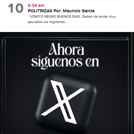
8:34 am
POLITRIZAS Por: Mauricio García
VÓMITO NEGRO BUENOS DÍAS…Deben de andar muy
apurados los regidores...