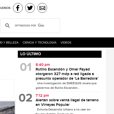
GUENOS
D Y BELLEZA
CIENCIA Y TECNOLOGÍA
VIDEOS
LO ÚLTIMO
8:40 pm
Rutilio Escandón y Omar Fayad
otorgaron 327 mdp a red ligada a
presunto operador de ‘La Barredora’
Una investigación de EMEEQUIS revela que
gobiernos de Rutilio Escandón...
7:12 pm
Alertan sobre venta ilegal de terreno
en Virreyes Popular
Exhorta Desarrollo Urbano a no caer en