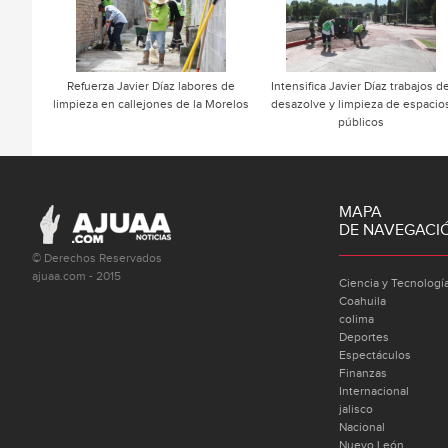
Refuerza Javier Díaz labores de
Intensifica Javier Díaz trabajos d
limpieza en callejones de la Morelos
desazolve y limpieza de espacio
públicos
MAPA
DE NAVEGACI
© Derechos Reservados
ajuaa.com - 2015
Ciencia y Tecnologí
Coahuila
colima
Deportes
Espectáculos
Finanzas
Internacional
jalisco
Nacional
Nuevo León