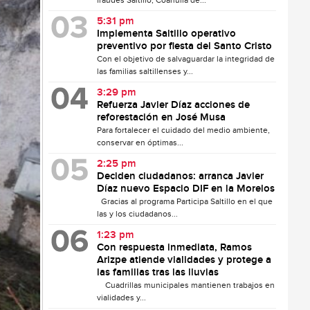
fraudes Saltillo, Coahuila de...
5:31 pm
Implementa Saltillo operativo
preventivo por fiesta del Santo Cristo
Con el objetivo de salvaguardar la integridad de
las familias saltillenses y...
3:29 pm
Refuerza Javier Díaz acciones de
reforestación en José Musa
Para fortalecer el cuidado del medio ambiente,
conservar en óptimas...
2:25 pm
Deciden ciudadanos: arranca Javier
Díaz nuevo Espacio DIF en la Morelos
Gracias al programa Participa Saltillo en el que
las y los ciudadanos...
1:23 pm
Con respuesta inmediata, Ramos
Arizpe atiende vialidades y protege a
las familias tras las lluvias
Cuadrillas municipales mantienen trabajos en
vialidades y...