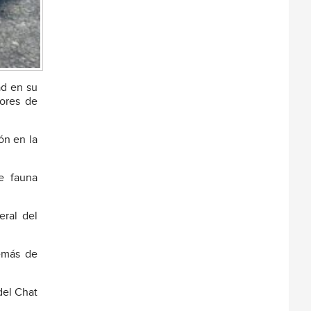
ad en su
bores de
ón en la
e fauna
eral del
demás de
del Chat