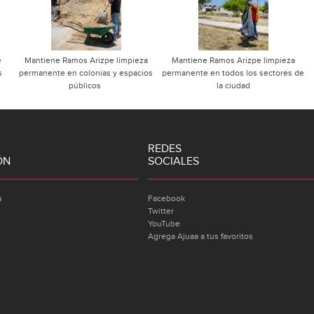
e
Mantiene Ramos Arizpe limpieza
Mantiene Ramos Arizpe limpieza
s
permanente en colonias y espacios
permanente en todos los sectores de
públicos
la ciudad
REDES
ÓN
SOCIALES
a
Facebook
Twitter
YouTube
Agrega Ajuaa a tus favoritos