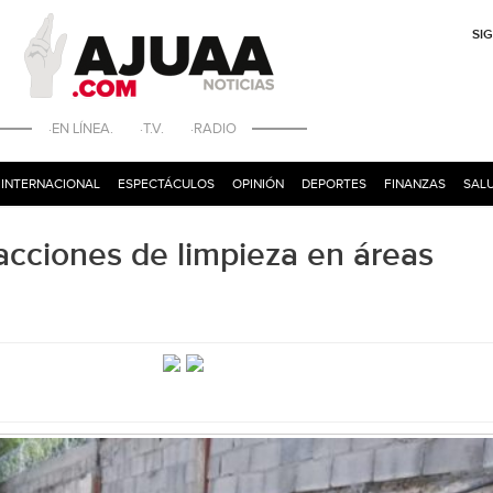
SI
·EN LÍNEA. ·T.V. ·RADIO
INTERNACIONAL
ESPECTÁCULOS
OPINIÓN
DEPORTES
FINANZAS
SALU
acciones de limpieza en áreas