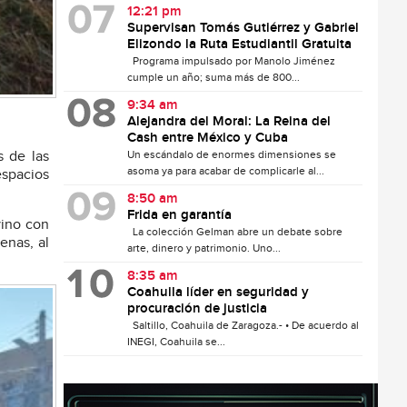
12:21 pm
Supervisan Tomás Gutiérrez y Gabriel
Elizondo la Ruta Estudiantil Gratuita
Programa impulsado por Manolo Jiménez
cumple un año; suma más de 800...
9:34 am
Alejandra del Moral: La Reina del
Cash entre México y Cuba
Un escándalo de enormes dimensiones se
s de las
asoma ya para acabar de complicarle al...
espacios
8:50 am
Frida en garantía
vino con
La colección Gelman abre un debate sobre
enas, al
arte, dinero y patrimonio. Uno...
8:35 am
Coahuila líder en seguridad y
procuración de justicia
Saltillo, Coahuila de Zaragoza.- • De acuerdo al
INEGI, Coahuila se...