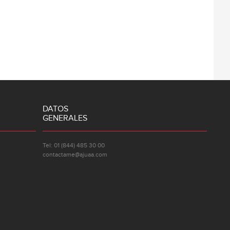
DATOS
GENERALES
Tel: 01 (844) 485 30 00
contactame@ajuaa.com