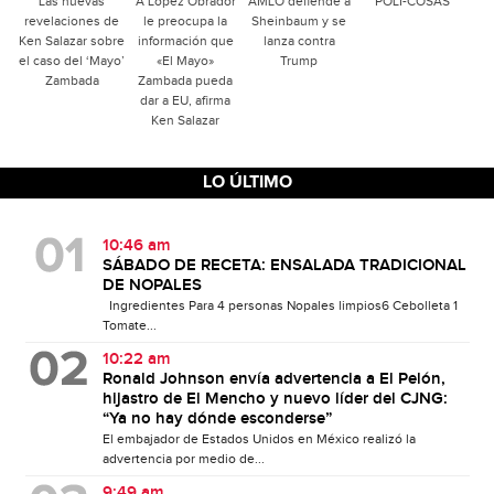
Las nuevas
A López Obrador
AMLO defiende a
POLI-COSAS
revelaciones de
le preocupa la
Sheinbaum y se
Ken Salazar sobre
información que
lanza contra
el caso del ‘Mayo’
«El Mayo»
Trump
Zambada
Zambada pueda
dar a EU, afirma
Ken Salazar
LO ÚLTIMO
10:46 am
SÁBADO DE RECETA: ENSALADA TRADICIONAL
DE NOPALES
Ingredientes Para 4 personas Nopales limpios6 Cebolleta 1
Tomate...
10:22 am
Ronald Johnson envía advertencia a El Pelón,
hijastro de El Mencho y nuevo líder del CJNG:
“Ya no hay dónde esconderse”
El embajador de Estados Unidos en México realizó la
advertencia por medio de...
9:49 am