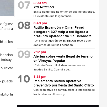
8:00 am
POLI-COSAS
Existe gente que no entiende que no entiende.
Es evidente que la ignorancia...
8:40 pm
odríguez
Rutilio Escandón y Omar Fayad
mañana a
otorgaron 327 mdp a red ligada a
presunto operador de ‘La Barredora’
Una investigación de EMEEQUIS revela que
dó a los
gobiernos de Rutilio Escandón...
7:12 pm
 brindan
Alertan sobre venta ilegal de terreno
Lindsay.
en Virreyes Popular
Exhorta Desarrollo Urbano a no caer en
 bulevar
fraudes Saltillo, Coahuila de...
5:31 pm
to puede
Implementa Saltillo operativo
preventivo por fiesta del Santo Cristo
Con el objetivo de salvaguardar la integridad de
ábito la
las familias saltillenses y...