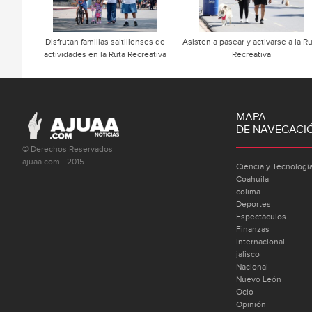
Disfrutan familias saltillenses de
Asisten a pasear y activarse a la R
actividades en la Ruta Recreativa
Recreativa
MAPA
DE NAVEGACI
© Derechos Reservados
ajuaa.com - 2015
Ciencia y Tecnologí
Coahuila
colima
Deportes
Espectáculos
Finanzas
Internacional
jalisco
Nacional
Nuevo León
Ocio
Opinión