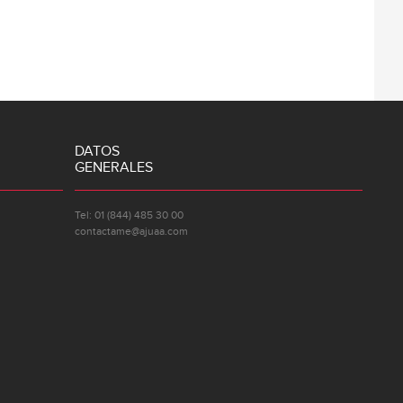
DATOS
GENERALES
Tel: 01 (844) 485 30 00
contactame@ajuaa.com