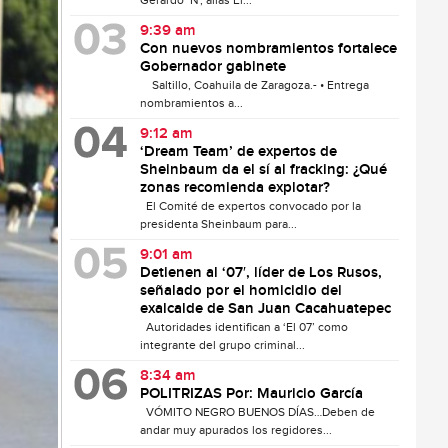
Gerardo ‘N’, alias El...
9:39 am
Con nuevos nombramientos fortalece
Gobernador gabinete
Saltillo, Coahuila de Zaragoza.- • Entrega
nombramientos a...
9:12 am
‘Dream Team’ de expertos de
Sheinbaum da el sí al fracking: ¿Qué
zonas recomienda explotar?
El Comité de expertos convocado por la
presidenta Sheinbaum para...
9:01 am
Detienen al ‘07′, líder de Los Rusos,
señalado por el homicidio del
exalcalde de San Juan Cacahuatepec
Autoridades identifican a ‘El 07’ como
integrante del grupo criminal...
8:34 am
POLITRIZAS Por: Mauricio García
VÓMITO NEGRO BUENOS DÍAS…Deben de
andar muy apurados los regidores...