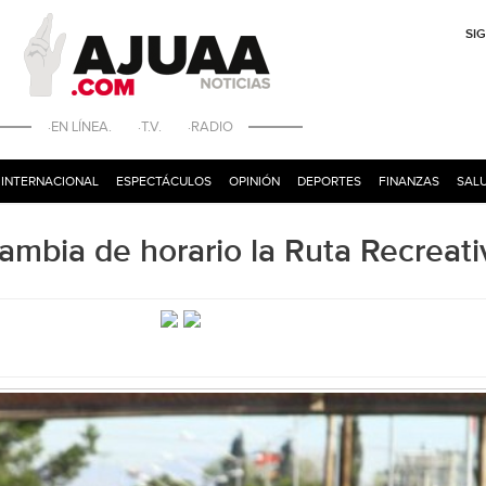
SI
·EN LÍNEA. ·T.V. ·RADIO
INTERNACIONAL
ESPECTÁCULOS
OPINIÓN
DEPORTES
FINANZAS
SALU
mbia de horario la Ruta Recreati