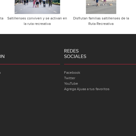
uta
Saltillenses conviven y se activan en
Disfrutan familias saltillenses de la
la ruta recreativa
Ruta Recreativa
REDES
ÓN
SOCIALES
a
Facebook
Twitter
YouTube
Agrega Ajuaa a tus favoritos