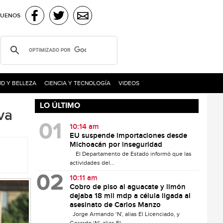
GUENOS
D Y BELLEZA
CIENCIA Y TECNOLOGÍA
VIDEOS
LO ÚLTIMO
va
10:14 am
EU suspende importaciones desde
Michoacán por inseguridad
El Departamento de Estado informó que las
actividades del...
10:11 am
Cobro de piso al aguacate y limón
dejaba 18 mil mdp a célula ligada al
asesinato de Carlos Manzo
Jorge Armando ‘N’, alias El Licenciado, y