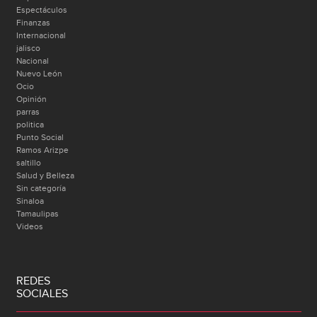
Espectáculos
Finanzas
Internacional
jalisco
Nacional
Nuevo León
Ocio
Opinión
parras
politica
Punto Social
Ramos Arizpe
saltillo
Salud y Belleza
Sin categoría
Sinaloa
Tamaulipas
Videos
REDES
SOCIALES