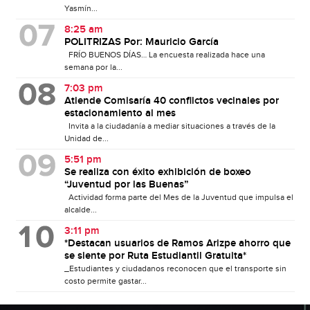
Yasmín...
8:25 am
POLITRIZAS Por: Mauricio García
FRÍO BUENOS DÍAS… La encuesta realizada hace una
semana por la...
7:03 pm
Atiende Comisaría 40 conflictos vecinales por
estacionamiento al mes
Invita a la ciudadanía a mediar situaciones a través de la
Unidad de...
5:51 pm
Se realiza con éxito exhibición de boxeo
“Juventud por las Buenas”
Actividad forma parte del Mes de la Juventud que impulsa el
alcalde...
3:11 pm
*Destacan usuarios de Ramos Arizpe ahorro que
se siente por Ruta Estudiantil Gratuita*
_Estudiantes y ciudadanos reconocen que el transporte sin
costo permite gastar...