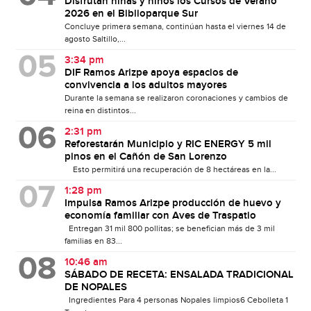
Disfrutan niñas y niños los Cursos de Verano
2026 en el Biblioparque Sur
Concluye primera semana, continúan hasta el viernes 14 de
agosto Saltillo,...
3:34 pm
DIF Ramos Arizpe apoya espacios de
convivencia a los adultos mayores
Durante la semana se realizaron coronaciones y cambios de
reina en distintos...
2:31 pm
Reforestarán Municipio y RIC ENERGY 5 mil
pinos en el Cañón de San Lorenzo
Esto permitirá una recuperación de 8 hectáreas en la...
1:28 pm
Impulsa Ramos Arizpe producción de huevo y
economía familiar con Aves de Traspatio
Entregan 31 mil 800 pollitas; se benefician más de 3 mil
familias en 83...
10:46 am
SÁBADO DE RECETA: ENSALADA TRADICIONAL
DE NOPALES
Ingredientes Para 4 personas Nopales limpios6 Cebolleta 1