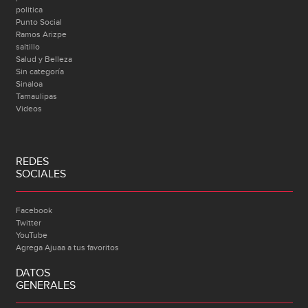
politica
Punto Social
Ramos Arizpe
saltillo
Salud y Belleza
Sin categoría
Sinaloa
Tamaulipas
Videos
REDES
SOCIALES
Facebook
Twitter
YouTube
Agrega Ajuaa a tus favoritos
DATOS
GENERALES