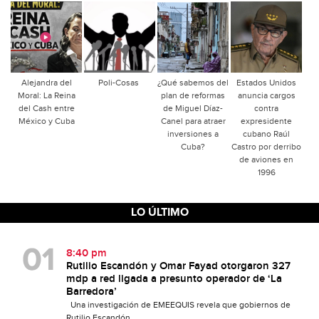
Alejandra del
Poli-Cosas
¿Qué sabemos del
Estados Unidos
Moral: La Reina
plan de reformas
anuncia cargos
del Cash entre
de Miguel Díaz-
contra
México y Cuba
Canel para atraer
expresidente
inversiones a
cubano Raúl
Cuba?
Castro por derribo
de aviones en
1996
LO ÚLTIMO
8:40 pm
Rutilio Escandón y Omar Fayad otorgaron 327
mdp a red ligada a presunto operador de ‘La
Barredora’
Una investigación de EMEEQUIS revela que gobiernos de
Rutilio Escandón...