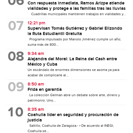
Con respuesta inmediata, Ramos Arizpe atiende
vialidades y protege a las familias tras las lluvias
Cuadrillas municipales mantienen trabajos en vialidades y...
12:21 pm
Supervisan Tomás Gutiérrez y Gabriel Elizondo
la Ruta Estudiantil Gratuita
Programa impulsado por Manolo Jiménez cumple un año;
suma más de 800...
9:34 am
Alejandra del Moral: La Reina del Cash entre
México y Cuba
Un escándalo de enormes dimensiones se asoma ya para
acabar de complicarle al...
8:50 am
Frida en garantía
La colección Gelman abre un debate sobre arte, dinero y
patrimonio. Uno...
8:35 am
Coahuila líder en seguridad y procuración de
justicia
Saltillo, Coahuila de Zaragoza.- • De acuerdo al INEGI,
Coahuila se...