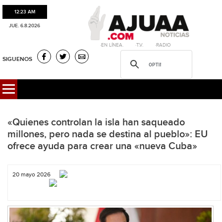
12:23 AM
JUE. 6.8.2026
·EN LÍNEA. ·T.V. ·RADIO
SIGUENOS
«Quienes controlan la isla han saqueado
millones, pero nada se destina al pueblo»: EU
ofrece ayuda para crear una «nueva Cuba»
20 mayo 2026