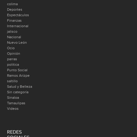
colima
Deportes
Espectáculos
Finanzas
Internacional
jalisco
Nacional
Nuevo León
Ocio
Opinión
parras
politica
Punto Social
Ramos Arizpe
saltillo
Salud y Belleza
Sin categoría
Sinaloa
Tamaulipas
Videos
REDES