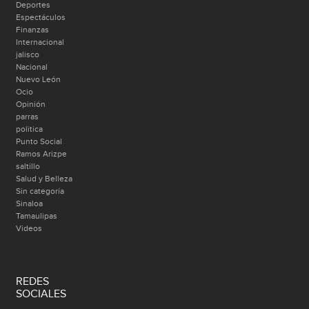
Deportes
Espectáculos
Finanzas
Internacional
jalisco
Nacional
Nuevo León
Ocio
Opinión
parras
politica
Punto Social
Ramos Arizpe
saltillo
Salud y Belleza
Sin categoría
Sinaloa
Tamaulipas
Videos
REDES
SOCIALES