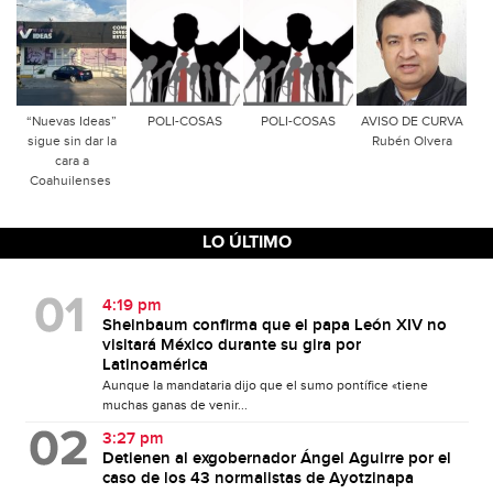
“Nuevas Ideas”
POLI-COSAS
POLI-COSAS
AVISO DE CURVA
sigue sin dar la
Rubén Olvera
cara a
Coahuilenses
LO ÚLTIMO
4:19 pm
Sheinbaum confirma que el papa León XIV no
visitará México durante su gira por
Latinoamérica
Aunque la mandataria dijo que el sumo pontífice «tiene
muchas ganas de venir...
3:27 pm
Detienen al exgobernador Ángel Aguirre por el
caso de los 43 normalistas de Ayotzinapa