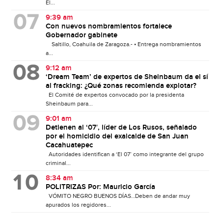
El...
9:39 am
Con nuevos nombramientos fortalece
Gobernador gabinete
Saltillo, Coahuila de Zaragoza.- • Entrega nombramientos
a...
9:12 am
‘Dream Team’ de expertos de Sheinbaum da el sí
al fracking: ¿Qué zonas recomienda explotar?
El Comité de expertos convocado por la presidenta
Sheinbaum para...
9:01 am
Detienen al ‘07′, líder de Los Rusos, señalado
por el homicidio del exalcalde de San Juan
Cacahuatepec
Autoridades identifican a ‘El 07’ como integrante del grupo
criminal...
8:34 am
POLITRIZAS Por: Mauricio García
VÓMITO NEGRO BUENOS DÍAS…Deben de andar muy
apurados los regidores...