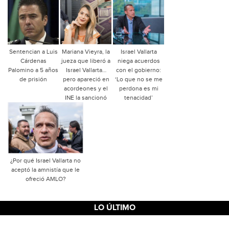
Sentencian a Luis
Mariana Vieyra, la
Israel Vallarta
Cárdenas
jueza que liberó a
niega acuerdos
Palomino a 5 años
Israel Vallarta…
con el gobierno:
de prisión
pero apareció en
‘Lo que no se me
acordeones y el
perdona es mi
INE la sancionó
tenacidad’
¿Por qué Israel Vallarta no
aceptó la amnistía que le
ofreció AMLO?
LO ÚLTIMO