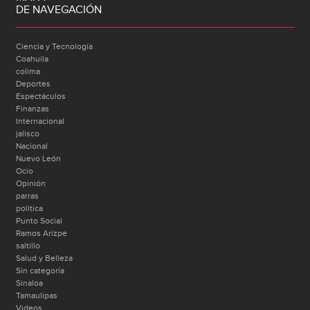
DE NAVEGACIÓN
Ciencia y Tecnología
Coahuila
colima
Deportes
Espectáculos
Finanzas
Internacional
jalisco
Nacional
Nuevo León
Ocio
Opinión
parras
politica
Punto Social
Ramos Arizpe
saltillo
Salud y Belleza
Sin categoría
Sinaloa
Tamaulipas
Videos