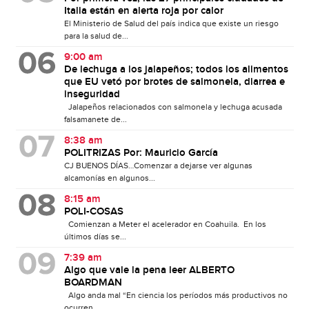
Italia están en alerta roja por calor
El Ministerio de Salud del país indica que existe un riesgo
para la salud de...
9:00 am
De lechuga a los jalapeños; todos los alimentos
que EU vetó por brotes de salmonela, diarrea e
inseguridad
Jalapeños relacionados con salmonela y lechuga acusada
falsamanete de...
8:38 am
POLITRIZAS Por: Mauricio García
CJ BUENOS DÍAS…Comenzar a dejarse ver algunas
alcamonías en algunos...
8:15 am
POLI-COSAS
Comienzan a Meter el acelerador en Coahuila. En los
últimos días se...
7:39 am
Algo que vale la pena leer ALBERTO
BOARDMAN
Algo anda mal “En ciencia los períodos más productivos no
ocurren...