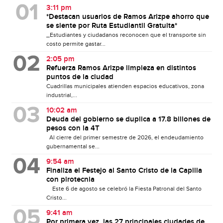
3:11 pm
*Destacan usuarios de Ramos Arizpe ahorro que
se siente por Ruta Estudiantil Gratuita*
_Estudiantes y ciudadanos reconocen que el transporte sin
costo permite gastar...
2:05 pm
Refuerza Ramos Arizpe limpieza en distintos
puntos de la ciudad
Cuadrillas municipales atienden espacios educativos, zona
industrial,...
10:02 am
Deuda del gobierno se duplica a 17.8 billones de
pesos con la 4T
Al cierre del primer semestre de 2026, el endeudamiento
gubernamental se...
9:54 am
Finaliza el Festejo al Santo Cristo de la Capilla
con pirotecnia
Este 6 de agosto se celebró la Fiesta Patronal del Santo
Cristo...
9:41 am
Por primera vez, las 27 principales ciudades de