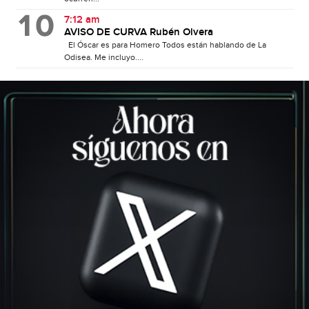
7:12 am
AVISO DE CURVA Rubén Olvera
El Óscar es para Homero Todos están hablando de La
Odisea. Me incluyo....