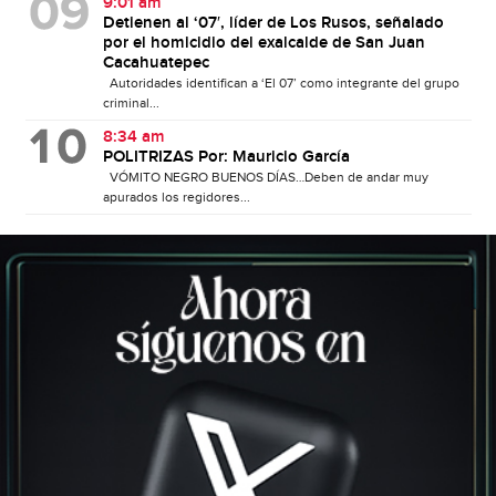
9:01 am
Detienen al ‘07′, líder de Los Rusos, señalado
por el homicidio del exalcalde de San Juan
Cacahuatepec
Autoridades identifican a ‘El 07’ como integrante del grupo
criminal...
8:34 am
POLITRIZAS Por: Mauricio García
VÓMITO NEGRO BUENOS DÍAS…Deben de andar muy
apurados los regidores...