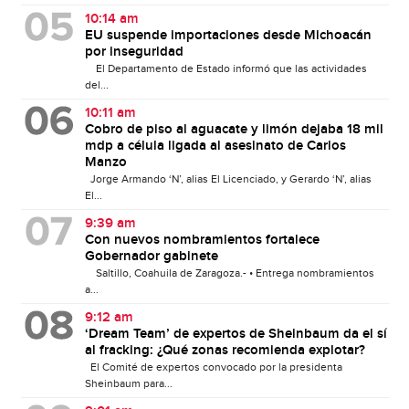
10:14 am
EU suspende importaciones desde Michoacán
por inseguridad
El Departamento de Estado informó que las actividades
del...
10:11 am
Cobro de piso al aguacate y limón dejaba 18 mil
mdp a célula ligada al asesinato de Carlos
Manzo
Jorge Armando ‘N’, alias El Licenciado, y Gerardo ‘N’, alias
El...
9:39 am
Con nuevos nombramientos fortalece
Gobernador gabinete
Saltillo, Coahuila de Zaragoza.- • Entrega nombramientos
a...
9:12 am
‘Dream Team’ de expertos de Sheinbaum da el sí
al fracking: ¿Qué zonas recomienda explotar?
El Comité de expertos convocado por la presidenta
Sheinbaum para...