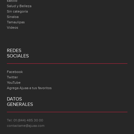
saltillo
Salud y Belleza
Sin categoría
Sinaloa
Tamaulipas
Videos
REDES
SOCIALES
Facebook
Twitter
YouTube
Agrega Ajuaa a tus favoritos
DATOS
GENERALES
Tel: 01 (844) 485 30 00
contactame@ajuaa.com