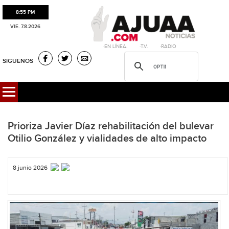
8:55 PM
VIE. 7.8.2026
·EN LÍNEA. ·T.V. ·RADIO
SIGUENOS
Prioriza Javier Díaz rehabilitación del bulevar
Otilio González y vialidades de alto impacto
8 junio 2026