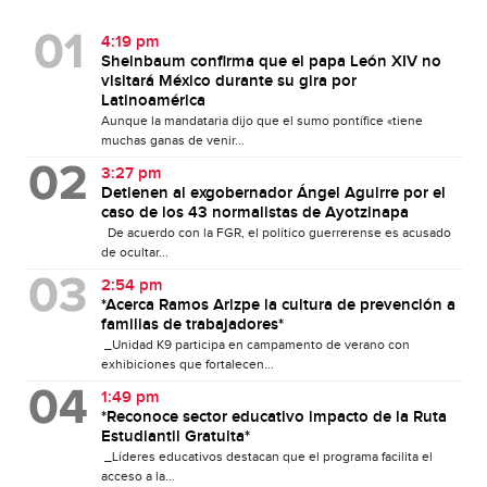
4:19 pm
Sheinbaum confirma que el papa León XIV no
visitará México durante su gira por
Latinoamérica
Aunque la mandataria dijo que el sumo pontífice «tiene
muchas ganas de venir...
3:27 pm
Detienen al exgobernador Ángel Aguirre por el
caso de los 43 normalistas de Ayotzinapa
De acuerdo con la FGR, el político guerrerense es acusado
de ocultar...
2:54 pm
*Acerca Ramos Arizpe la cultura de prevención a
familias de trabajadores*
_Unidad K9 participa en campamento de verano con
exhibiciones que fortalecen...
1:49 pm
*Reconoce sector educativo impacto de la Ruta
Estudiantil Gratuita*
_Líderes educativos destacan que el programa facilita el
acceso a la...