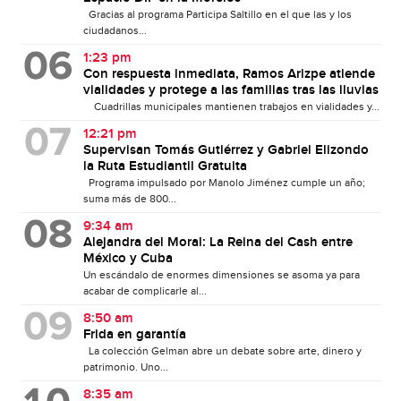
Gracias al programa Participa Saltillo en el que las y los
ciudadanos...
1:23 pm
Con respuesta inmediata, Ramos Arizpe atiende
vialidades y protege a las familias tras las lluvias
Cuadrillas municipales mantienen trabajos en vialidades y...
12:21 pm
Supervisan Tomás Gutiérrez y Gabriel Elizondo
la Ruta Estudiantil Gratuita
Programa impulsado por Manolo Jiménez cumple un año;
suma más de 800...
9:34 am
Alejandra del Moral: La Reina del Cash entre
México y Cuba
Un escándalo de enormes dimensiones se asoma ya para
acabar de complicarle al...
8:50 am
Frida en garantía
La colección Gelman abre un debate sobre arte, dinero y
patrimonio. Uno...
8:35 am