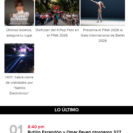
Últimos boletos,
Disfrutan del K-Pop Fest en
Presenta el FINA 2026 la
asegura tu lugar
el FINA 2026
Gala Internacional de Ballet
2026
HOY, habrá cierre
de vialidades por
“Saltillo
Electrónico”
LO ÚLTIMO
8:40 pm
Rutilio Escandón y Omar Fayad otorgaron 327