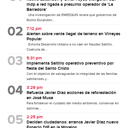
mdp a red ligada a presunto operador de ‘La
Barredora’
Una investigación de EMEEQUIS revela que gobiernos de
Rutilio Escandón...
7:12 pm
Alertan sobre venta ilegal de terreno en Virreyes
Popular
Exhorta Desarrollo Urbano a no caer en fraudes Saltillo,
Coahuila de...
5:31 pm
Implementa Saltillo operativo preventivo por
fiesta del Santo Cristo
Con el objetivo de salvaguardar la integridad de las familias
saltillenses y...
3:29 pm
Refuerza Javier Díaz acciones de reforestación
en José Musa
Para fortalecer el cuidado del medio ambiente, conservar en
óptimas...
2:25 pm
Deciden ciudadanos: arranca Javier Díaz nuevo
Espacio DIF en la Morelos