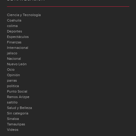
Ciencia y Tecnología
Coahuila
colima
Deportes
Espectáculos
Finanzas
Internacional
jalisco
Nacional
Nuevo León
Ocio
Opinión
parras
politica
Punto Social
Ramos Arizpe
saltillo
Salud y Belleza
Sin categoría
Sinaloa
Tamaulipas
Videos