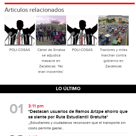
Articulos relacionados
POLI-COSAS
Cártel de Sinaloa
POLI-COSAS
Tractores y miles
se adjudica
marchan contra
masacre en
gobierno en
Zacatecas: ‘No
Zacatecas
eran inocentes’
LO ÚLTIMO
3:11 pm
*Destacan usuarios de Ramos Arizpe ahorro que
se siente por Ruta Estudiantil Gratuita*
_Estudiantes y ciudadanos reconocen que el transporte sin
costo permite gastar...