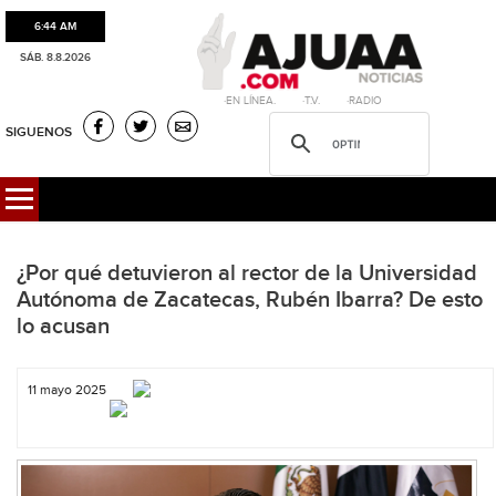
6:44 AM
SÁB. 8.8.2026
·EN LÍNEA. ·T.V. ·RADIO
SIGUENOS
¿Por qué detuvieron al rector de la Universidad
Autónoma de Zacatecas, Rubén Ibarra? De esto
lo acusan
11 mayo 2025