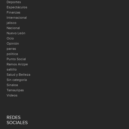
Deportes
Espectáculos
Finanzas
Internacional
jalisco
Nacional
Nuevo León
Ocio
Opinión
parras
politica
Punto Social
Ramos Arizpe
saltillo
Salud y Belleza
Sin categoría
Sinaloa
Tamaulipas
Videos
REDES
SOCIALES