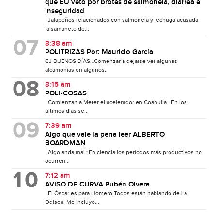
que EU vetó por brotes de salmonela, diarrea e
inseguridad
Jalapeños relacionados con salmonela y lechuga acusada
falsamanete de...
8:38 am
POLITRIZAS Por: Mauricio García
CJ BUENOS DÍAS…Comenzar a dejarse ver algunas
alcamonías en algunos...
8:15 am
POLI-COSAS
Comienzan a Meter el acelerador en Coahuila. En los
últimos días se...
7:39 am
Algo que vale la pena leer ALBERTO
BOARDMAN
Algo anda mal “En ciencia los períodos más productivos no
ocurren...
7:12 am
AVISO DE CURVA Rubén Olvera
El Óscar es para Homero Todos están hablando de La
Odisea. Me incluyo....