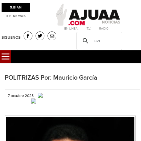
5:18 AM
JUE. 6.8.2026
·EN LÍNEA. ·T.V. ·RADIO
SIGUENOS
POLITRIZAS Por: Mauricio García
7 octubre 2025