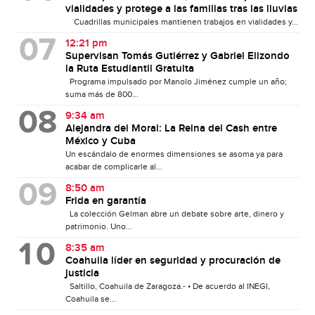
vialidades y protege a las familias tras las lluvias
Cuadrillas municipales mantienen trabajos en vialidades y...
12:21 pm
Supervisan Tomás Gutiérrez y Gabriel Elizondo
la Ruta Estudiantil Gratuita
Programa impulsado por Manolo Jiménez cumple un año;
suma más de 800...
9:34 am
Alejandra del Moral: La Reina del Cash entre
México y Cuba
Un escándalo de enormes dimensiones se asoma ya para
acabar de complicarle al...
8:50 am
Frida en garantía
La colección Gelman abre un debate sobre arte, dinero y
patrimonio. Uno...
8:35 am
Coahuila líder en seguridad y procuración de
justicia
Saltillo, Coahuila de Zaragoza.- • De acuerdo al INEGI,
Coahuila se...