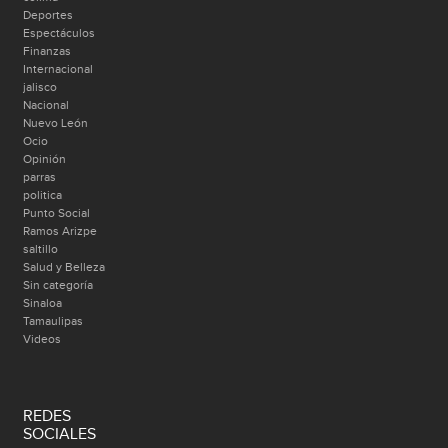
Deportes
Espectáculos
Finanzas
Internacional
jalisco
Nacional
Nuevo León
Ocio
Opinión
parras
politica
Punto Social
Ramos Arizpe
saltillo
Salud y Belleza
Sin categoría
Sinaloa
Tamaulipas
Videos
REDES
SOCIALES