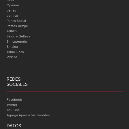
Opinión
parras
politica
Punto Social
Ramos Arizpe
saltillo
Salud y Belleza
Sin categoría
Sinaloa
Tamaulipas
Videos
REDES
SOCIALES
Facebook
Twitter
YouTube
Agrega Ajuaa a tus favoritos
DATOS