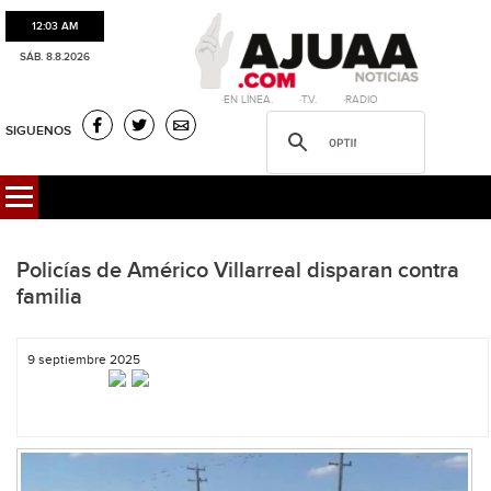
12:03 AM
SÁB. 8.8.2026
·EN LÍNEA. ·T.V. ·RADIO
SIGUENOS
Policías de Américo Villarreal disparan contra
familia
9 septiembre 2025