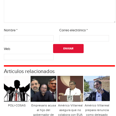
Nombre
*
Correo electrónico
*
Web
Articulos relacionados
POLI-COSAS
Empresario acusa
Américo Villarreal
Américo Villarreal
al hijo del
asegura que no
prepara renuncia
gobernador de
colabora con EUA
como delegado