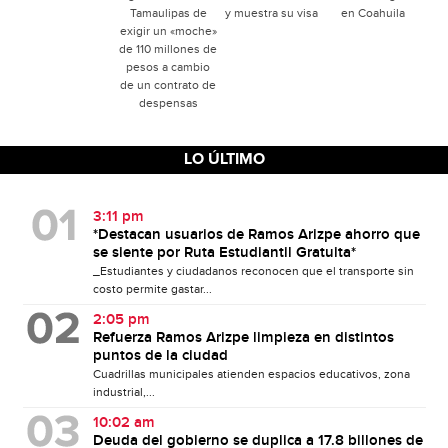
Tamaulipas de
y muestra su visa
en Coahuila
exigir un «moche»
de 110 millones de
pesos a cambio
de un contrato de
despensas
LO ÚLTIMO
3:11 pm
*Destacan usuarios de Ramos Arizpe ahorro que
se siente por Ruta Estudiantil Gratuita*
_Estudiantes y ciudadanos reconocen que el transporte sin
costo permite gastar...
2:05 pm
Refuerza Ramos Arizpe limpieza en distintos
puntos de la ciudad
Cuadrillas municipales atienden espacios educativos, zona
industrial,...
10:02 am
Deuda del gobierno se duplica a 17.8 billones de