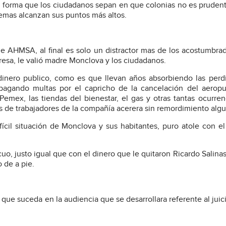
 forma que los ciudadanos sepan en que colonias no es pruden
emas alcanzan sus puntos más altos.
e AHMSA, al final es solo un distractor mas de los acostumbra
esa, le valió madre Monclova y los ciudadanos.
nero publico, como es que llevan años absorbiendo las perd
 pagando multas por el capricho de la cancelación del aerop
Pemex, las tiendas del bienestar, el gas y otras tantas ocurren
 de trabajadores de la compañía acerera sin remordimiento alg
ifícil situación de Monclova y sus habitantes, puro atole con e
uo, justo igual que con el dinero que le quitaron Ricardo Salinas, 
 de a pie.
 que suceda en la audiencia que se desarrollara referente al juic