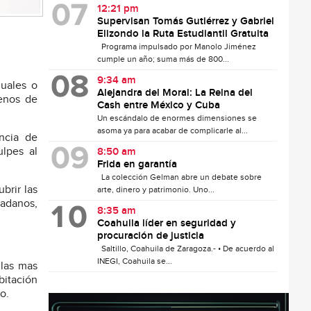
12:21 pm
Supervisan Tomás Gutiérrez y Gabriel
Elizondo la Ruta Estudiantil Gratuita
Programa impulsado por Manolo Jiménez
cumple un año; suma más de 800...
9:34 am
guales o
Alejandra del Moral: La Reina del
enos de
Cash entre México y Cuba
Un escándalo de enormes dimensiones se
asoma ya para acabar de complicarle al...
ncia de
lpes al
8:50 am
Frida en garantía
La colección Gelman abre un debate sobre
brir las
arte, dinero y patrimonio. Uno...
dadanos,
8:35 am
Coahuila líder en seguridad y
procuración de justicia
Saltillo, Coahuila de Zaragoza.- • De acuerdo al
INEGI, Coahuila se...
 las mas
bitación
o.