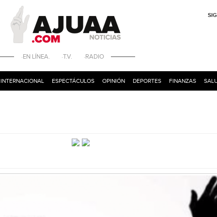
SI
·EN LÍNEA. ·T.V. ·RADIO
INTERNACIONAL
ESPECTÁCULOS
OPINIÓN
DEPORTES
FINANZAS
SALU