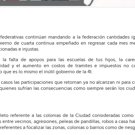
 federativas continúan mandando a la federación cantidades i
obierno de cuarta continua empeñado en regresar cada mes m
ionadas e injustas.
 la falta de apoyos para las escuelas de tus hijos, la care
ridad y el aumento en costos de tramites e impuestos no cu
 que es lo mismo el inútil gobierno de la 4t.
asos las participaciones que retornan ya no alcanzan ni para cu
quienes sufrían las consecuencias como siempre serán los ciu
pleto referente a las colonias de la Ciudad consideradas como
s entre vecinos, agresiones, peleas de pandillas, robos a casa ha
eferentes a focalizar las zonas, colonias o barrios como de riesg