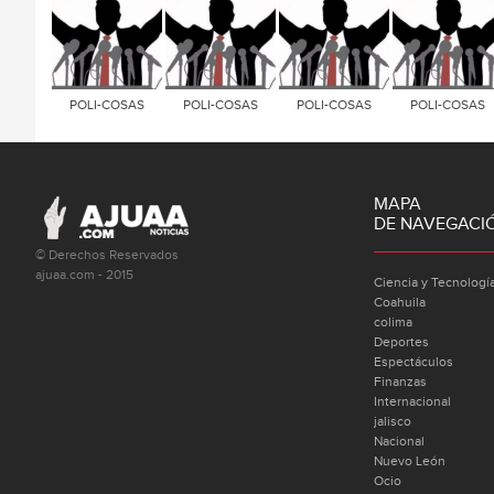
POLI-COSAS
POLI-COSAS
POLI-COSAS
POLI-COSAS
MAPA
DE NAVEGACI
© Derechos Reservados
ajuaa.com - 2015
Ciencia y Tecnologí
Coahuila
colima
Deportes
Espectáculos
Finanzas
Internacional
jalisco
Nacional
Nuevo León
Ocio