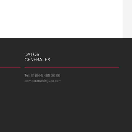
DATOS
GENERALES
Tel: 01 (844) 485 30 00
contactame@ajuaa.com