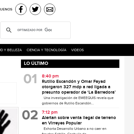
GUENOS
D Y BELLEZA
CIENCIA Y TECNOLOGÍA
VIDEOS
LO ÚLTIMO
8:40 pm
Rutilio Escandón y Omar Fayad
otorgaron 327 mdp a red ligada a
presunto operador de ‘La Barredora’
Una investigación de EMEEQUIS revela que
gobiernos de Rutilio Escandón...
7:12 pm
Alertan sobre venta ilegal de terreno
en Virreyes Popular
Exhorta Desarrollo Urbano a no caer en