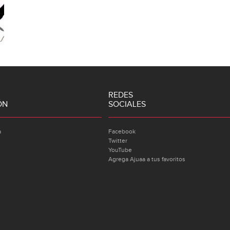
REDES
ÓN
SOCIALES
a
Facebook
Twitter
YouTube
Agrega Ajuaa a tus favoritos