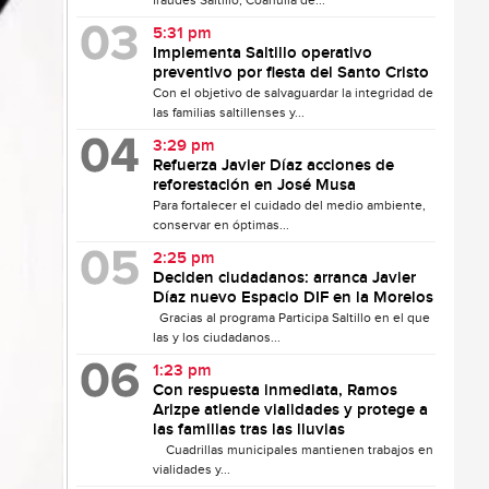
fraudes Saltillo, Coahuila de...
5:31 pm
Implementa Saltillo operativo
preventivo por fiesta del Santo Cristo
Con el objetivo de salvaguardar la integridad de
las familias saltillenses y...
3:29 pm
Refuerza Javier Díaz acciones de
reforestación en José Musa
Para fortalecer el cuidado del medio ambiente,
conservar en óptimas...
2:25 pm
Deciden ciudadanos: arranca Javier
Díaz nuevo Espacio DIF en la Morelos
Gracias al programa Participa Saltillo en el que
las y los ciudadanos...
1:23 pm
Con respuesta inmediata, Ramos
Arizpe atiende vialidades y protege a
las familias tras las lluvias
Cuadrillas municipales mantienen trabajos en
vialidades y...