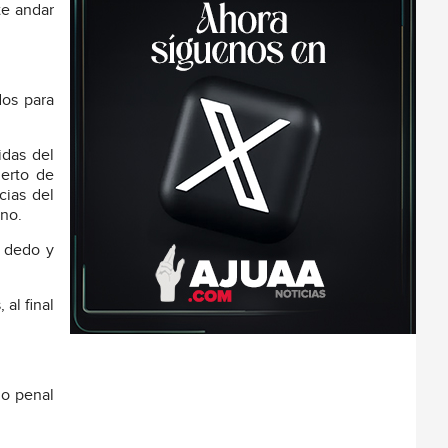
te andar
dos para
idas del
uerto de
cias del
uno.
l dedo y
al final
io penal