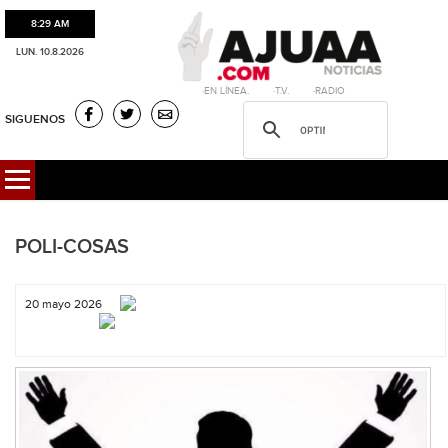
8:29 AM
LUN. 10.8.2026
·EN LÍNEA. ·T.V. ·RADIO
SIGUENOS
POLI-COSAS
20 mayo 2026