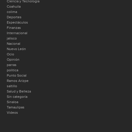
Ciencia y Tecnología
Coahuila
colima
Deportes
Espectáculos
Finanzas
Internacional
jalisco
Nacional
Nuevo León
Ocio
Opinión
parras
politica
Punto Social
Ramos Arizpe
saltillo
Salud y Belleza
Sin categoría
Sinaloa
Tamaulipas
Videos