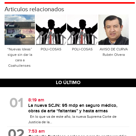
Articulos relacionados
“Nuevas Ideas”
POLI-COSAS
POLI-COSAS
AVISO DE CURVA
sigue sin dar la
Rubén Olvera
cara a
Coahuilenses
LO ÚLTIMO
8:19 am
La nueva SCJN: 95 mdp en seguro médico,
obras de arte “faltantes” y hasta armas
En lo que va de este año, la nueva Suprema Corte de
Justicia de la...
7:53 am