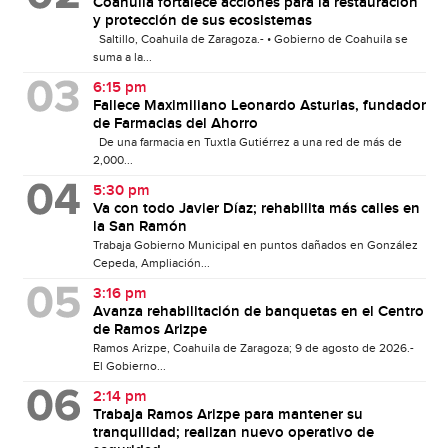
Coahuila fortalece acciones para la restauración
y protección de sus ecosistemas
Saltillo, Coahuila de Zaragoza.- • Gobierno de Coahuila se
suma a la...
6:15 pm
Fallece Maximiliano Leonardo Asturias, fundador
de Farmacias del Ahorro
De una farmacia en Tuxtla Gutiérrez a una red de más de
2,000...
5:30 pm
Va con todo Javier Díaz; rehabilita más calles en
la San Ramón
Trabaja Gobierno Municipal en puntos dañados en González
Cepeda, Ampliación...
3:16 pm
Avanza rehabilitación de banquetas en el Centro
de Ramos Arizpe
Ramos Arizpe, Coahuila de Zaragoza; 9 de agosto de 2026.-
El Gobierno...
2:14 pm
Trabaja Ramos Arizpe para mantener su
tranquilidad; realizan nuevo operativo de