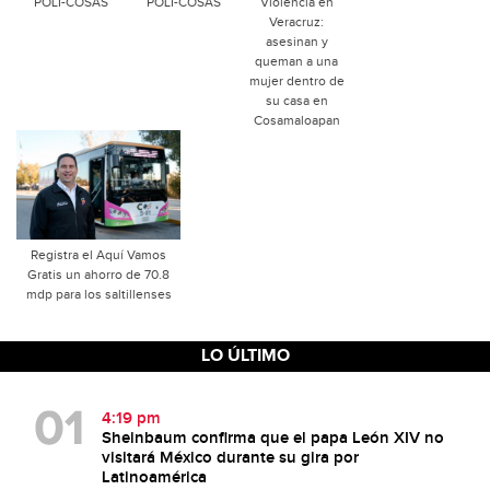
POLI-COSAS
POLI-COSAS
Violencia en
Veracruz:
asesinan y
queman a una
mujer dentro de
su casa en
Cosamaloapan
Registra el Aquí Vamos
Gratis un ahorro de 70.8
mdp para los saltillenses
LO ÚLTIMO
4:19 pm
Sheinbaum confirma que el papa León XIV no
visitará México durante su gira por
Latinoamérica