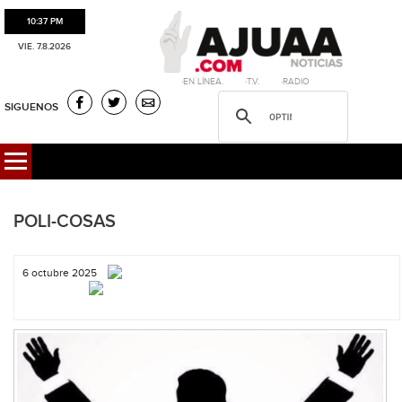
10:37 PM
VIE. 7.8.2026
·EN LÍNEA. ·T.V. ·RADIO
SIGUENOS
POLI-COSAS
6 octubre 2025