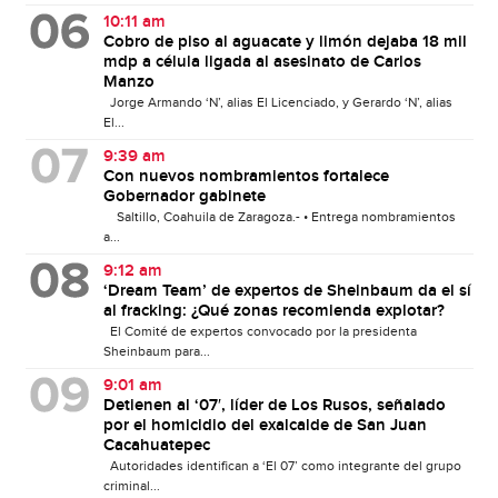
10:11 am
Cobro de piso al aguacate y limón dejaba 18 mil
mdp a célula ligada al asesinato de Carlos
Manzo
Jorge Armando ‘N’, alias El Licenciado, y Gerardo ‘N’, alias
El...
9:39 am
Con nuevos nombramientos fortalece
Gobernador gabinete
Saltillo, Coahuila de Zaragoza.- • Entrega nombramientos
a...
9:12 am
‘Dream Team’ de expertos de Sheinbaum da el sí
al fracking: ¿Qué zonas recomienda explotar?
El Comité de expertos convocado por la presidenta
Sheinbaum para...
9:01 am
Detienen al ‘07′, líder de Los Rusos, señalado
por el homicidio del exalcalde de San Juan
Cacahuatepec
Autoridades identifican a ‘El 07’ como integrante del grupo
criminal...