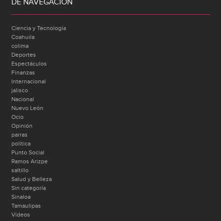
DE NAVEGACIÓN
Ciencia y Tecnología
Coahuila
colima
Deportes
Espectáculos
Finanzas
Internacional
jalisco
Nacional
Nuevo León
Ocio
Opinión
parras
politica
Punto Social
Ramos Arizpe
saltillo
Salud y Belleza
Sin categoría
Sinaloa
Tamaulipas
Videos