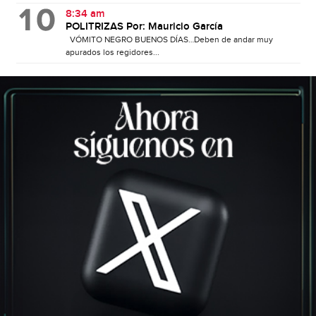
8:34 am
POLITRIZAS Por: Mauricio García
VÓMITO NEGRO BUENOS DÍAS…Deben de andar muy
apurados los regidores...