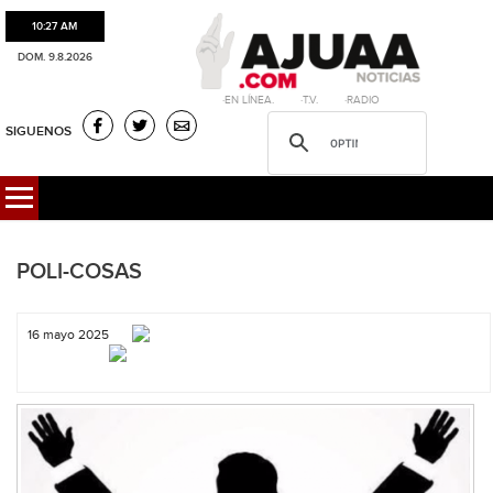
10:27 AM
DOM. 9.8.2026
·EN LÍNEA. ·T.V. ·RADIO
SIGUENOS
POLI-COSAS
16 mayo 2025