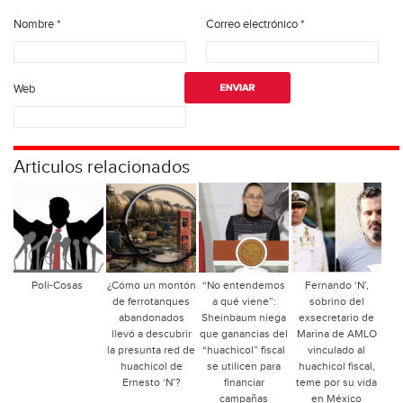
Nombre
*
Correo electrónico
*
Web
Articulos relacionados
Poli-Cosas
¿Cómo un montón
“No entendemos
Fernando ‘N’,
de ferrotanques
a qué viene”:
sobrino del
abandonados
Sheinbaum niega
exsecretario de
llevó a descubrir
que ganancias del
Marina de AMLO
la presunta red de
“huachicol” fiscal
vinculado al
huachicol de
se utilicen para
huachicol fiscal,
Ernesto ‘N’?
financiar
teme por su vida
campañas
en México