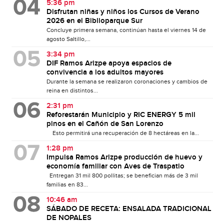
5:36 pm
Disfrutan niñas y niños los Cursos de Verano
2026 en el Biblioparque Sur
Concluye primera semana, continúan hasta el viernes 14 de
agosto Saltillo,...
3:34 pm
DIF Ramos Arizpe apoya espacios de
convivencia a los adultos mayores
Durante la semana se realizaron coronaciones y cambios de
reina en distintos...
2:31 pm
Reforestarán Municipio y RIC ENERGY 5 mil
pinos en el Cañón de San Lorenzo
Esto permitirá una recuperación de 8 hectáreas en la...
1:28 pm
Impulsa Ramos Arizpe producción de huevo y
economía familiar con Aves de Traspatio
Entregan 31 mil 800 pollitas; se benefician más de 3 mil
familias en 83...
10:46 am
SÁBADO DE RECETA: ENSALADA TRADICIONAL
DE NOPALES