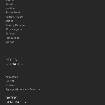
parras
politica
Punto Social
Ramos Arizpe
saltillo
Salud y Belleza
Sin categoría
Sinaloa
Tamaulipas
Videos
REDES
SOCIALES
Facebook
Twitter
YouTube
Agrega Ajuaa a tus favoritos
DATOS
GENERALES