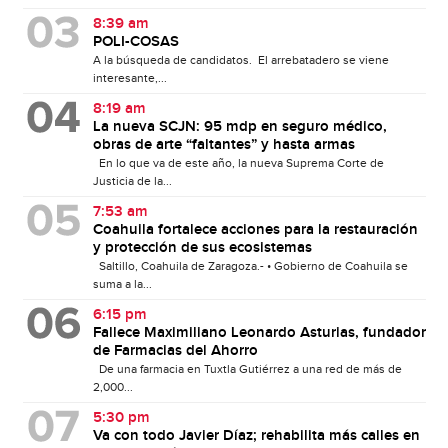
8:39 am
POLI-COSAS
A la búsqueda de candidatos. El arrebatadero se viene
interesante,...
8:19 am
La nueva SCJN: 95 mdp en seguro médico,
obras de arte “faltantes” y hasta armas
En lo que va de este año, la nueva Suprema Corte de
Justicia de la...
7:53 am
Coahuila fortalece acciones para la restauración
y protección de sus ecosistemas
Saltillo, Coahuila de Zaragoza.- • Gobierno de Coahuila se
suma a la...
6:15 pm
Fallece Maximiliano Leonardo Asturias, fundador
de Farmacias del Ahorro
De una farmacia en Tuxtla Gutiérrez a una red de más de
2,000...
5:30 pm
Va con todo Javier Díaz; rehabilita más calles en