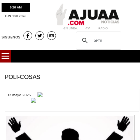
9:26 AM
LUN. 10.8.2026
·EN LÍNEA. ·T.V. ·RADIO
SIGUENOS
POLI-COSAS
13 mayo 2025