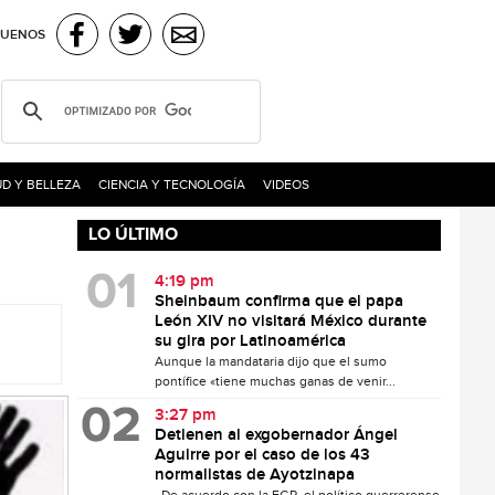
GUENOS
D Y BELLEZA
CIENCIA Y TECNOLOGÍA
VIDEOS
LO ÚLTIMO
4:19 pm
Sheinbaum confirma que el papa
León XIV no visitará México durante
su gira por Latinoamérica
Aunque la mandataria dijo que el sumo
pontífice «tiene muchas ganas de venir...
3:27 pm
Detienen al exgobernador Ángel
Aguirre por el caso de los 43
normalistas de Ayotzinapa