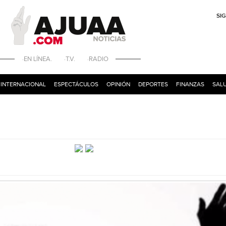
SI
·EN LÍNEA. ·T.V. ·RADIO
INTERNACIONAL
ESPECTÁCULOS
OPINIÓN
DEPORTES
FINANZAS
SALU