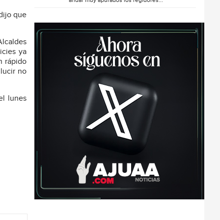
andar muy apurados los regidores...
dijo que
Alcaldes
icies ya
n rápido
lucir no
el lunes