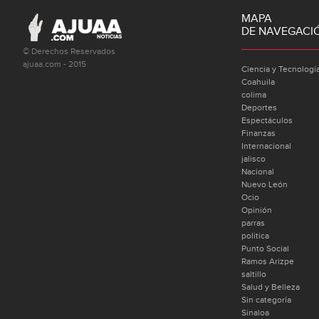
MAPA
DE NAVEGACI
© Derechos Reservados
ajuaa.com - 2015
Ciencia y Tecnologí
Coahuila
colima
Deportes
Espectáculos
Finanzas
Internacional
jalisco
Nacional
Nuevo León
Ocio
Opinión
parras
politica
Punto Social
Ramos Arizpe
saltillo
Salud y Belleza
Sin categoría
Sinaloa