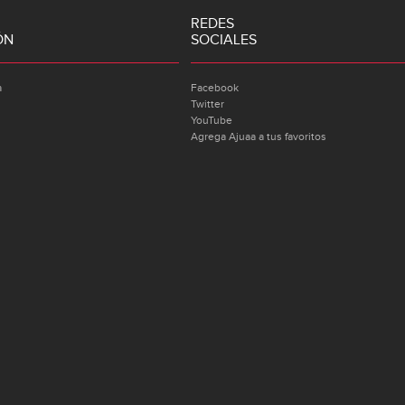
REDES
ÓN
SOCIALES
a
Facebook
Twitter
YouTube
Agrega Ajuaa a tus favoritos