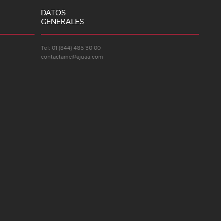
DATOS
GENERALES
Tel: 01 (844) 485 30 00
contactame@ajuaa.com