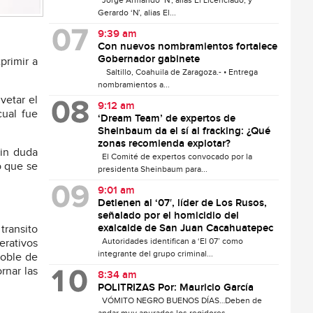
Jorge Armando ‘N’, alias El Licenciado, y
Gerardo ‘N’, alias El...
9:39 am
Con nuevos nombramientos fortalece
Gobernador gabinete
primir a
Saltillo, Coahuila de Zaragoza.- • Entrega
nombramientos a...
vetar el
9:12 am
cual fue
‘Dream Team’ de expertos de
Sheinbaum da el sí al fracking: ¿Qué
zonas recomienda explotar?
sin duda
El Comité de expertos convocado por la
o que se
presidenta Sheinbaum para...
9:01 am
Detienen al ‘07′, líder de Los Rusos,
señalado por el homicidio del
exalcalde de San Juan Cacahuatepec
transito
Autoridades identifican a ‘El 07’ como
erativos
integrante del grupo criminal...
doble de
rnar las
8:34 am
POLITRIZAS Por: Mauricio García
VÓMITO NEGRO BUENOS DÍAS…Deben de