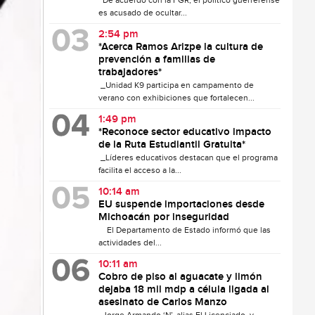
De acuerdo con la FGR, el político guerrerense
es acusado de ocultar...
2:54 pm
*Acerca Ramos Arizpe la cultura de
prevención a familias de
trabajadores*
_Unidad K9 participa en campamento de
verano con exhibiciones que fortalecen...
1:49 pm
*Reconoce sector educativo impacto
de la Ruta Estudiantil Gratuita*
_Líderes educativos destacan que el programa
facilita el acceso a la...
10:14 am
EU suspende importaciones desde
Michoacán por inseguridad
El Departamento de Estado informó que las
actividades del...
10:11 am
Cobro de piso al aguacate y limón
dejaba 18 mil mdp a célula ligada al
asesinato de Carlos Manzo