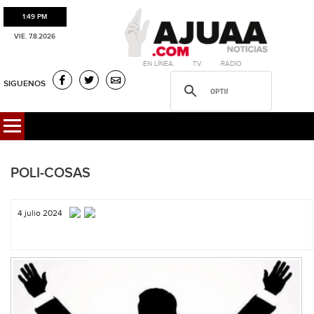
1:49 PM
VIE. 7.8.2026
·EN LÍNEA. ·T.V. ·RADIO
SIGUENOS
POLI-COSAS
4 julio 2024