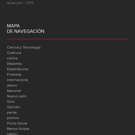
ajuaa.com - 2015
MAPA
DE NAVEGACIÓN
Ciencia y Tecnología
Coahuila
colima
Deportes
Espectáculos
Finanzas
Internacional
jalisco
Nacional
Nuevo León
Ocio
Opinión
parras
politica
Punto Social
Ramos Arizpe
saltillo