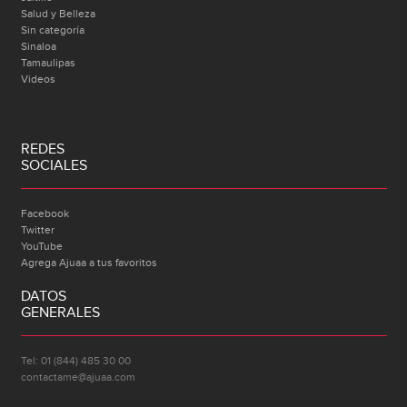
Salud y Belleza
Sin categoría
Sinaloa
Tamaulipas
Videos
REDES
SOCIALES
Facebook
Twitter
YouTube
Agrega Ajuaa a tus favoritos
DATOS
GENERALES
Tel: 01 (844) 485 30 00
contactame@ajuaa.com