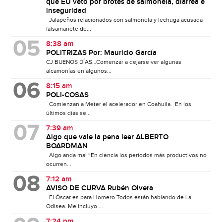
que EU vetó por brotes de salmonela, diarrea e
inseguridad
Jalapeños relacionados con salmonela y lechuga acusada
falsamanete de...
8:38 am
POLITRIZAS Por: Mauricio García
CJ BUENOS DÍAS…Comenzar a dejarse ver algunas
alcamonías en algunos...
8:15 am
POLI-COSAS
Comienzan a Meter el acelerador en Coahuila. En los
últimos días se...
7:39 am
Algo que vale la pena leer ALBERTO
BOARDMAN
Algo anda mal “En ciencia los períodos más productivos no
ocurren...
7:12 am
AVISO DE CURVA Rubén Olvera
El Óscar es para Homero Todos están hablando de La
Odisea. Me incluyo....
7:24 pm