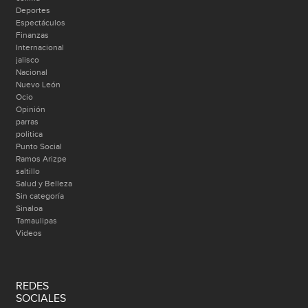
Deportes
Espectáculos
Finanzas
Internacional
jalisco
Nacional
Nuevo León
Ocio
Opinión
parras
politica
Punto Social
Ramos Arizpe
saltillo
Salud y Belleza
Sin categoría
Sinaloa
Tamaulipas
Videos
REDES
SOCIALES