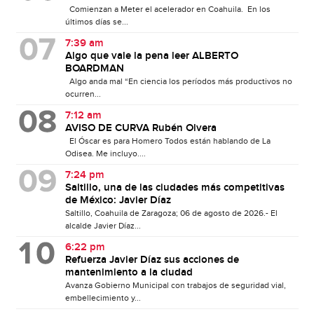
Comienzan a Meter el acelerador en Coahuila. En los
últimos días se...
7:39 am
Algo que vale la pena leer ALBERTO
BOARDMAN
Algo anda mal “En ciencia los períodos más productivos no
ocurren...
7:12 am
AVISO DE CURVA Rubén Olvera
El Óscar es para Homero Todos están hablando de La
Odisea. Me incluyo....
7:24 pm
Saltillo, una de las ciudades más competitivas
de México: Javier Díaz
Saltillo, Coahuila de Zaragoza; 06 de agosto de 2026.- El
alcalde Javier Díaz...
6:22 pm
Refuerza Javier Díaz sus acciones de
mantenimiento a la ciudad
Avanza Gobierno Municipal con trabajos de seguridad vial,
embellecimiento y...