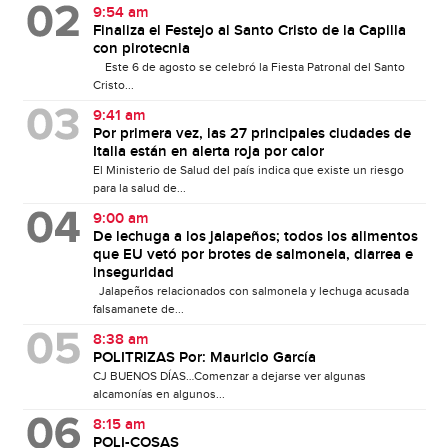
9:54 am
Finaliza el Festejo al Santo Cristo de la Capilla
con pirotecnia
Este 6 de agosto se celebró la Fiesta Patronal del Santo
Cristo...
9:41 am
Por primera vez, las 27 principales ciudades de
Italia están en alerta roja por calor
El Ministerio de Salud del país indica que existe un riesgo
para la salud de...
9:00 am
De lechuga a los jalapeños; todos los alimentos
que EU vetó por brotes de salmonela, diarrea e
inseguridad
Jalapeños relacionados con salmonela y lechuga acusada
falsamanete de...
8:38 am
POLITRIZAS Por: Mauricio García
CJ BUENOS DÍAS…Comenzar a dejarse ver algunas
alcamonías en algunos...
8:15 am
POLI-COSAS