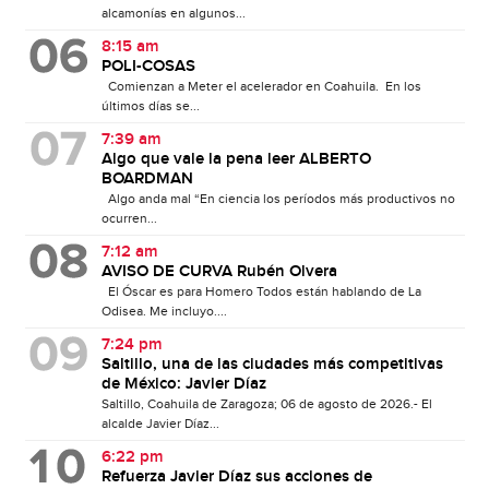
alcamonías en algunos...
8:15 am
POLI-COSAS
Comienzan a Meter el acelerador en Coahuila. En los
últimos días se...
7:39 am
Algo que vale la pena leer ALBERTO
BOARDMAN
Algo anda mal “En ciencia los períodos más productivos no
ocurren...
7:12 am
AVISO DE CURVA Rubén Olvera
El Óscar es para Homero Todos están hablando de La
Odisea. Me incluyo....
7:24 pm
Saltillo, una de las ciudades más competitivas
de México: Javier Díaz
Saltillo, Coahuila de Zaragoza; 06 de agosto de 2026.- El
alcalde Javier Díaz...
6:22 pm
Refuerza Javier Díaz sus acciones de