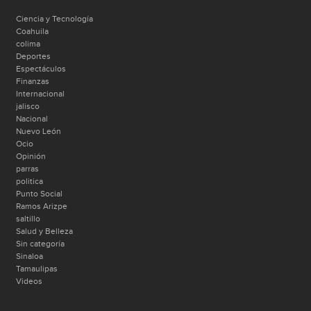
Ciencia y Tecnología
Coahuila
colima
Deportes
Espectáculos
Finanzas
Internacional
jalisco
Nacional
Nuevo León
Ocio
Opinión
parras
politica
Punto Social
Ramos Arizpe
saltillo
Salud y Belleza
Sin categoría
Sinaloa
Tamaulipas
Videos