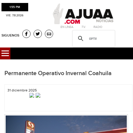
1:55 PM
VIE. 7.8.2026
·EN LÍNEA. ·T.V. ·RADIO
SIGUENOS
Permanente Operativo Invernal Coahuila
31 diciembre 2025