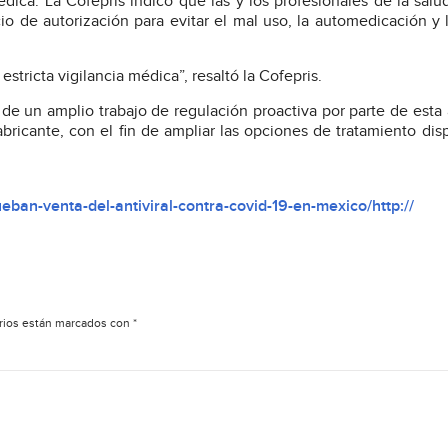
dica. La Cofepris indicó que las y los profesionales de la sal
cio de autorización para evitar el mal uso, la automedicación y 
stricta vigilancia médica”, resaltó la Cofepris.
o de un amplio trabajo de regulación proactiva por parte de esta
abricante, con el fin de ampliar las opciones de tratamiento dis
eban-venta-del-antiviral-contra-covid-19-en-mexico/http://
rios están marcados con
*