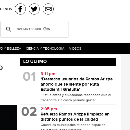
GUENOS
D Y BELLEZA
CIENCIA Y TECNOLOGÍA
VIDEOS
LO ÚLTIMO
o
3:11 pm
*Destacan usuarios de Ramos Arizpe
ahorro que se siente por Ruta
Estudiantil Gratuita*
_Estudiantes y ciudadanos reconocen que el
transporte sin costo permite gastar...
2:05 pm
Refuerza Ramos Arizpe limpieza en
distintos puntos de la ciudad
Cuadrillas municipales atienden espacios