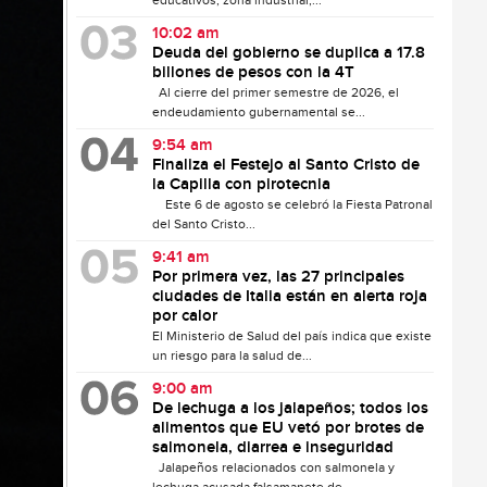
educativos, zona industrial,...
10:02 am
Deuda del gobierno se duplica a 17.8
billones de pesos con la 4T
Al cierre del primer semestre de 2026, el
endeudamiento gubernamental se...
9:54 am
Finaliza el Festejo al Santo Cristo de
la Capilla con pirotecnia
Este 6 de agosto se celebró la Fiesta Patronal
del Santo Cristo...
9:41 am
Por primera vez, las 27 principales
ciudades de Italia están en alerta roja
por calor
El Ministerio de Salud del país indica que existe
un riesgo para la salud de...
9:00 am
De lechuga a los jalapeños; todos los
alimentos que EU vetó por brotes de
salmonela, diarrea e inseguridad
Jalapeños relacionados con salmonela y