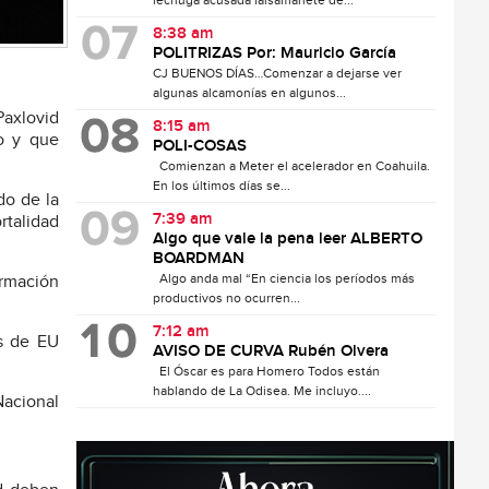
lechuga acusada falsamanete de...
8:38 am
POLITRIZAS Por: Mauricio García
CJ BUENOS DÍAS…Comenzar a dejarse ver
algunas alcamonías en algunos...
axlovid
8:15 am
io y que
POLI-COSAS
Comienzan a Meter el acelerador en Coahuila.
En los últimos días se...
do de la
7:39 am
rtalidad
Algo que vale la pena leer ALBERTO
BOARDMAN
Algo anda mal “En ciencia los períodos más
ormación
productivos no ocurren...
7:12 am
os de EU
AVISO DE CURVA Rubén Olvera
El Óscar es para Homero Todos están
hablando de La Odisea. Me incluyo....
Nacional