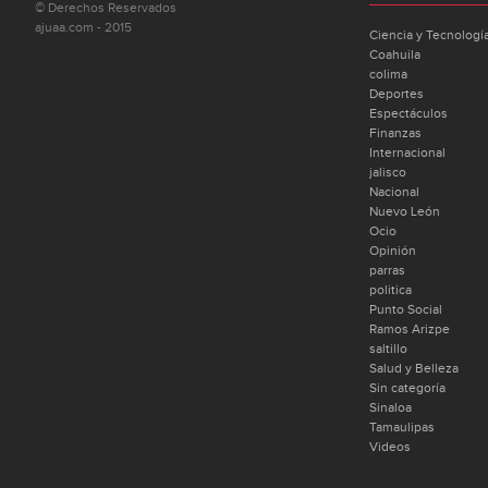
© Derechos Reservados
ajuaa.com - 2015
Ciencia y Tecnologí
Coahuila
colima
Deportes
Espectáculos
Finanzas
Internacional
jalisco
Nacional
Nuevo León
Ocio
Opinión
parras
politica
Punto Social
Ramos Arizpe
saltillo
Salud y Belleza
Sin categoría
Sinaloa
Tamaulipas
Videos