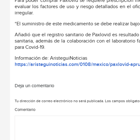
Para poder comprar Paxlovid se requiere prescripción mé
evaluar los factores de uso y riesgo detallados en el ofi
irregular.
“El suministro de este medicamento se debe realizar bajo e
Añadió que el registro sanitario de Paxlovid es resultad
sanitaria, además de la colaboración con el laboratorio f
para Covid-19.
Información de: AristeguiNoticias
https://aristeguinoticias.com/0108/mexico/paxlovid-apru
Deja un comentario
Tu dirección de correo electrónico no será publicada.
Los campos obligato
Comentario