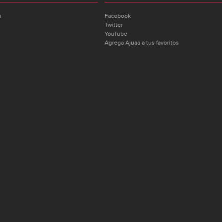
a
Facebook
Twitter
YouTube
Agrega Ajuaa a tus favoritos