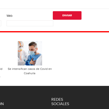
Web
id
Se intensifican casos de Covid en
Coahuila
”
REDES
ÓN
SOCIALES