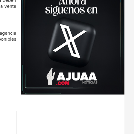
ud deben
la venta
 agencia
ponibles