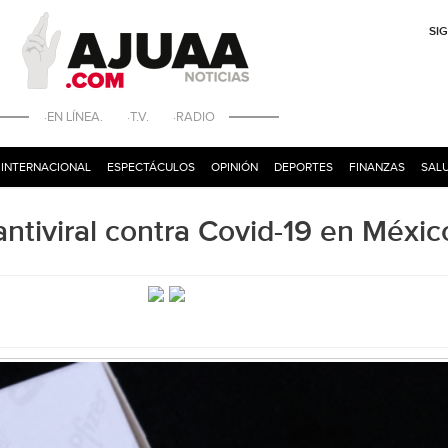
SI
·EN LÍNEA. ·T.V. ·RADIO
INTERNACIONAL
ESPECTÁCULOS
OPINIÓN
DEPORTES
FINANZAS
SALU
antiviral contra Covid-19 en Méxic