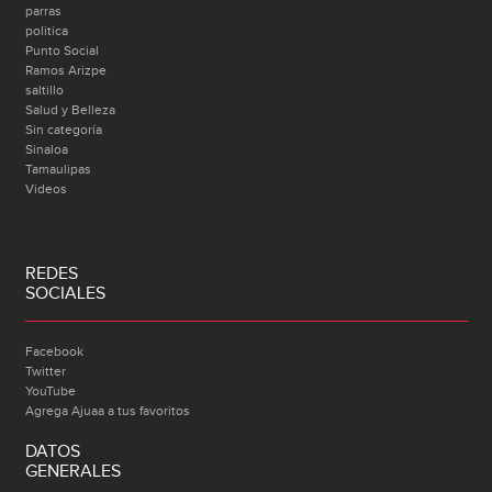
parras
politica
Punto Social
Ramos Arizpe
saltillo
Salud y Belleza
Sin categoría
Sinaloa
Tamaulipas
Videos
REDES
SOCIALES
Facebook
Twitter
YouTube
Agrega Ajuaa a tus favoritos
DATOS
GENERALES