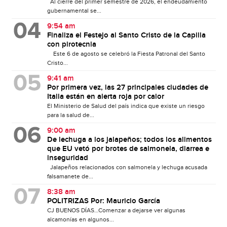
Al cierre del primer semestre de 2026, el endeudamiento
gubernamental se...
9:54 am
Finaliza el Festejo al Santo Cristo de la Capilla
con pirotecnia
Este 6 de agosto se celebró la Fiesta Patronal del Santo
Cristo...
9:41 am
Por primera vez, las 27 principales ciudades de
Italia están en alerta roja por calor
El Ministerio de Salud del país indica que existe un riesgo
para la salud de...
9:00 am
De lechuga a los jalapeños; todos los alimentos
que EU vetó por brotes de salmonela, diarrea e
inseguridad
Jalapeños relacionados con salmonela y lechuga acusada
falsamanete de...
8:38 am
POLITRIZAS Por: Mauricio García
CJ BUENOS DÍAS…Comenzar a dejarse ver algunas
alcamonías en algunos...