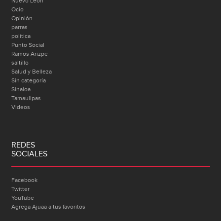
Nuevo León
Ocio
Opinión
parras
politica
Punto Social
Ramos Arizpe
saltillo
Salud y Belleza
Sin categoría
Sinaloa
Tamaulipas
Videos
REDES
SOCIALES
Facebook
Twitter
YouTube
Agrega Ajuaa a tus favoritos