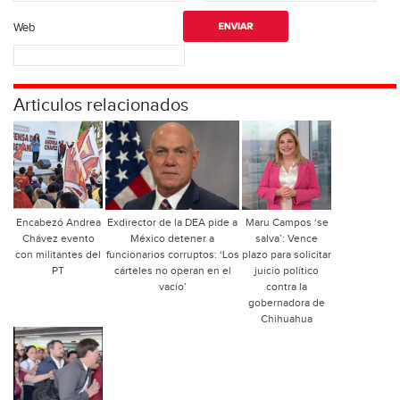
Web
Articulos relacionados
Encabezó Andrea
Exdirector de la DEA pide a
Maru Campos ‘se
Chávez evento
México detener a
salva’: Vence
con militantes del
funcionarios corruptos: ‘Los
plazo para solicitar
PT
cárteles no operan en el
juicio político
vacío’
contra la
gobernadora de
Chihuahua