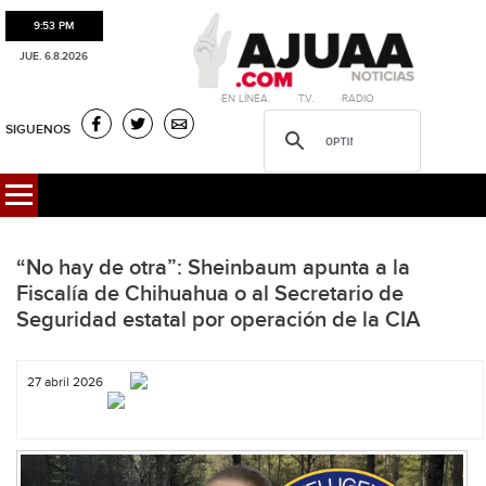
9:53 PM
JUE. 6.8.2026
·EN LÍNEA. ·T.V. ·RADIO
SIGUENOS
“No hay de otra”: Sheinbaum apunta a la
Fiscalía de Chihuahua o al Secretario de
Seguridad estatal por operación de la CIA
27 abril 2026