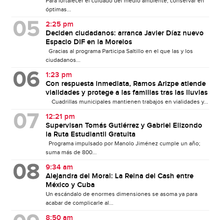
Para fortalecer el cuidado del medio ambiente, conservar en
óptimas...
2:25 pm
Deciden ciudadanos: arranca Javier Díaz nuevo
Espacio DIF en la Morelos
Gracias al programa Participa Saltillo en el que las y los
ciudadanos...
1:23 pm
Con respuesta inmediata, Ramos Arizpe atiende
vialidades y protege a las familias tras las lluvias
Cuadrillas municipales mantienen trabajos en vialidades y...
12:21 pm
Supervisan Tomás Gutiérrez y Gabriel Elizondo
la Ruta Estudiantil Gratuita
Programa impulsado por Manolo Jiménez cumple un año;
suma más de 800...
9:34 am
Alejandra del Moral: La Reina del Cash entre
México y Cuba
Un escándalo de enormes dimensiones se asoma ya para
acabar de complicarle al...
8:50 am