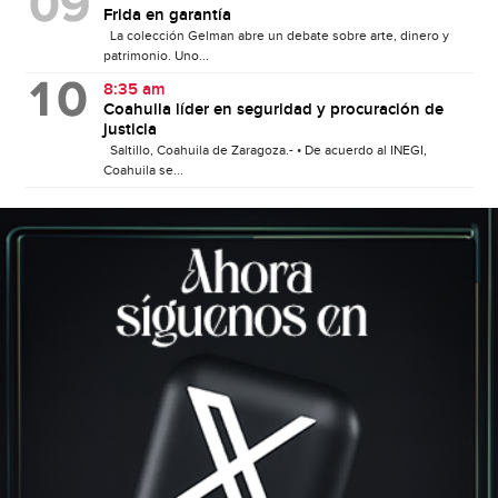
Frida en garantía
La colección Gelman abre un debate sobre arte, dinero y
patrimonio. Uno...
8:35 am
Coahuila líder en seguridad y procuración de
justicia
Saltillo, Coahuila de Zaragoza.- • De acuerdo al INEGI,
Coahuila se...