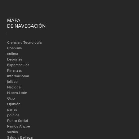
MAPA
DE NAVEGACIÓN
Ciencia y Tecnología
Coahuila
colima
Deportes
Espectáculos
Finanzas
Internacional
jalisco
Nacional
Nuevo León
Ocio
Opinión
parras
politica
Punto Social
Ramos Arizpe
saltillo
Salud y Belleza