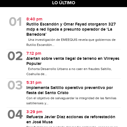
LO ÚLTIMO
8:40 pm
Rutilio Escandón y Omar Fayad otorgaron 327
mdp a red ligada a presunto operador de ‘La
Barredora’
Una investigación de EMEEQUIS revela que gobiernos de
Rutilio Escandón...
7:12 pm
Alertan sobre venta ilegal de terreno en Virreyes
Popular
Exhorta Desarrollo Urbano a no caer en fraudes Saltillo,
Coahuila de...
5:31 pm
Implementa Saltillo operativo preventivo por
fiesta del Santo Cristo
Con el objetivo de salvaguardar la integridad de las familias
saltillenses y...
3:29 pm
Refuerza Javier Díaz acciones de reforestación
en José Musa