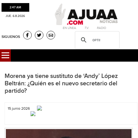
2:47 AM
JUE. 6.8.2026
·EN LÍNEA. ·T.V. ·RADIO
SIGUENOS
Morena ya tiene sustituto de ‘Andy’ López
Beltrán: ¿Quién es el nuevo secretario del
partido?
15 junio 2026