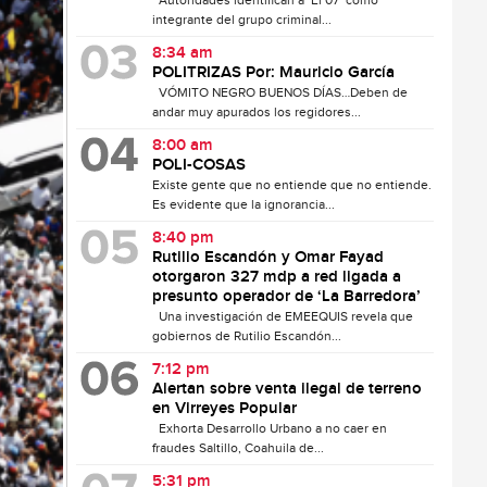
Autoridades identifican a ‘El 07’ como
integrante del grupo criminal...
8:34 am
POLITRIZAS Por: Mauricio García
VÓMITO NEGRO BUENOS DÍAS…Deben de
andar muy apurados los regidores...
8:00 am
POLI-COSAS
Existe gente que no entiende que no entiende.
Es evidente que la ignorancia...
8:40 pm
Rutilio Escandón y Omar Fayad
otorgaron 327 mdp a red ligada a
presunto operador de ‘La Barredora’
Una investigación de EMEEQUIS revela que
gobiernos de Rutilio Escandón...
7:12 pm
Alertan sobre venta ilegal de terreno
en Virreyes Popular
Exhorta Desarrollo Urbano a no caer en
fraudes Saltillo, Coahuila de...
5:31 pm