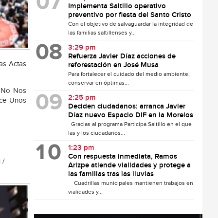
Implementa Saltillo operativo
preventivo por fiesta del Santo Cristo
Con el objetivo de salvaguardar la integridad de
las familias saltillenses y...
3:29 pm
Refuerza Javier Díaz acciones de
as Actas
reforestación en José Musa
Para fortalecer el cuidado del medio ambiente,
conservar en óptimas...
. No Nos
2:25 pm
ace Unos
Deciden ciudadanos: arranca Javier
Díaz nuevo Espacio DIF en la Morelos
Gracias al programa Participa Saltillo en el que
las y los ciudadanos...
1:23 pm
Con respuesta inmediata, Ramos
 /
Arizpe atiende vialidades y protege a
las familias tras las lluvias
Cuadrillas municipales mantienen trabajos en
vialidades y...