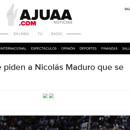
SI
·EN LÍNEA. ·T.V. ·RADIO
INTERNACIONAL
ESPECTÁCULOS
OPINIÓN
DEPORTES
FINANZAS
SALU
e piden a Nicolás Maduro que se