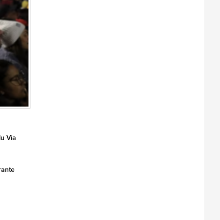
u Via
rante