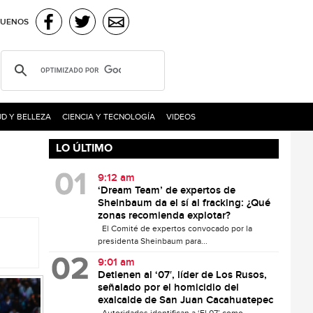
GUENOS
D Y BELLEZA
CIENCIA Y TECNOLOGÍA
VIDEOS
LO ÚLTIMO
9:12 am
‘Dream Team’ de expertos de
Sheinbaum da el sí al fracking: ¿Qué
zonas recomienda explotar?
El Comité de expertos convocado por la
presidenta Sheinbaum para...
9:01 am
Detienen al ‘07′, líder de Los Rusos,
señalado por el homicidio del
exalcalde de San Juan Cacahuatepec