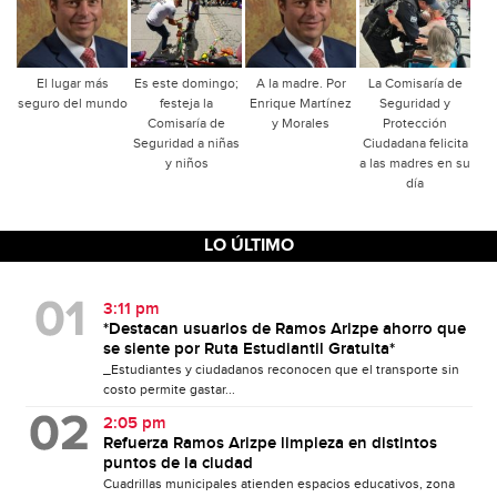
El lugar más
Es este domingo;
A la madre. Por
La Comisaría de
seguro del mundo
festeja la
Enrique Martínez
Seguridad y
Comisaría de
y Morales
Protección
Seguridad a niñas
Ciudadana felicita
y niños
a las madres en su
día
LO ÚLTIMO
3:11 pm
*Destacan usuarios de Ramos Arizpe ahorro que
se siente por Ruta Estudiantil Gratuita*
_Estudiantes y ciudadanos reconocen que el transporte sin
costo permite gastar...
2:05 pm
Refuerza Ramos Arizpe limpieza en distintos
puntos de la ciudad
Cuadrillas municipales atienden espacios educativos, zona