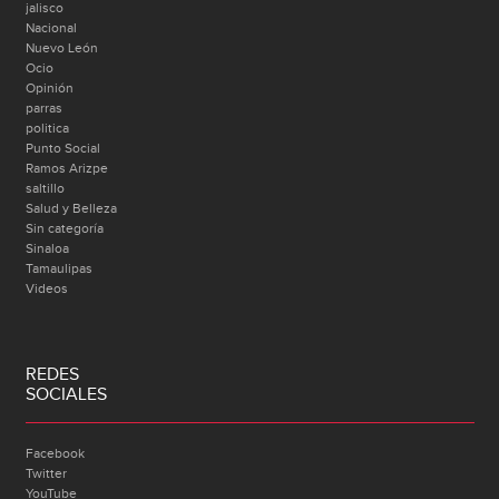
jalisco
Nacional
Nuevo León
Ocio
Opinión
parras
politica
Punto Social
Ramos Arizpe
saltillo
Salud y Belleza
Sin categoría
Sinaloa
Tamaulipas
Videos
REDES
SOCIALES
Facebook
Twitter
YouTube