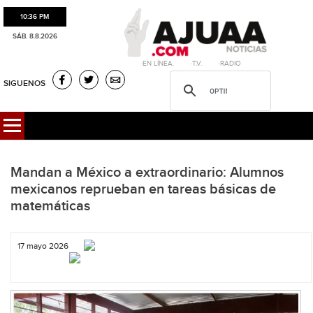
10:36 PM
SÁB. 8.8.2026
·EN LÍNEA. ·T.V. ·RADIO
SIGUENOS
Mandan a México a extraordinario: Alumnos
mexicanos reprueban en tareas básicas de
matemáticas
17 mayo 2026