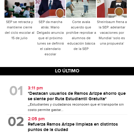
SEP se retracta y
SEP da marcha
Corte avala
Sheinbaum frena a
mantiene cierre
atrás: Mario
acuerdo que
la SEP: adelantar
del ciclo escolar al
Delgado anuncia
prohíbe reprobar a
vacaciones por
15 de julio
que el próximo
alumnos de
Mundial ‘solo es
lunes se definirá
educación básica
una propuesta’
el calendario
de la SEP
escolar
LO ÚLTIMO
3:11 pm
*Destacan usuarios de Ramos Arizpe ahorro que
se siente por Ruta Estudiantil Gratuita*
_Estudiantes y ciudadanos reconocen que el transporte sin
costo permite gastar...
2:05 pm
Refuerza Ramos Arizpe limpieza en distintos
puntos de la ciudad