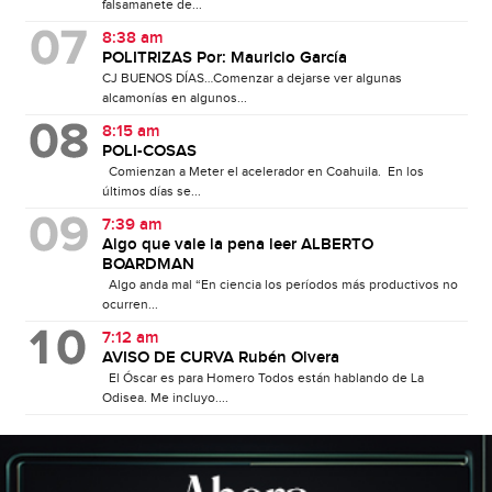
falsamanete de...
8:38 am
POLITRIZAS Por: Mauricio García
CJ BUENOS DÍAS…Comenzar a dejarse ver algunas
alcamonías en algunos...
8:15 am
POLI-COSAS
Comienzan a Meter el acelerador en Coahuila. En los
últimos días se...
7:39 am
Algo que vale la pena leer ALBERTO
BOARDMAN
Algo anda mal “En ciencia los períodos más productivos no
ocurren...
7:12 am
AVISO DE CURVA Rubén Olvera
El Óscar es para Homero Todos están hablando de La
Odisea. Me incluyo....