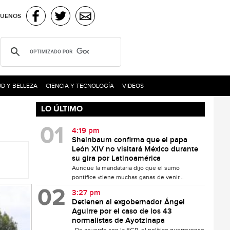
GUENOS
D Y BELLEZA
CIENCIA Y TECNOLOGÍA
VIDEOS
LO ÚLTIMO
4:19 pm
Sheinbaum confirma que el papa
León XIV no visitará México durante
su gira por Latinoamérica
Aunque la mandataria dijo que el sumo
pontífice «tiene muchas ganas de venir...
3:27 pm
Detienen al exgobernador Ángel
Aguirre por el caso de los 43
normalistas de Ayotzinapa