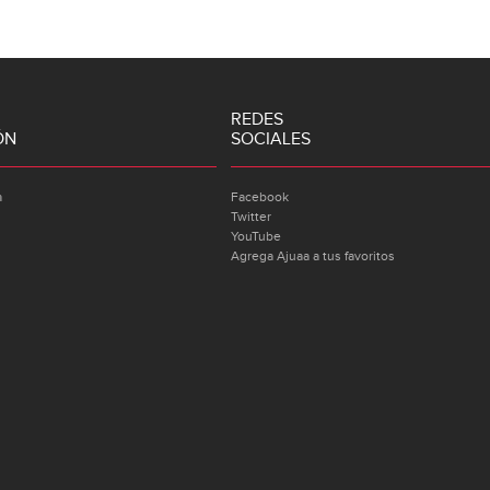
REDES
ÓN
SOCIALES
a
Facebook
Twitter
YouTube
Agrega Ajuaa a tus favoritos