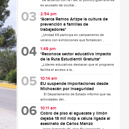
De acuerdo con la FGR, el político guerrerense
es acusado de ocultar...
2:54 pm
*Acerca Ramos Arizpe la cultura de
prevención a familias de
trabajadores*
_Unidad K9 participa en campamento de
verano con exhibiciones que fortalecen...
1:49 pm
*Reconoce sector educativo impacto
de la Ruta Estudiantil Gratuita*
_Líderes educativos destacan que el programa
facilita el acceso a la...
10:14 am
EU suspende importaciones desde
Michoacán por inseguridad
El Departamento de Estado informó que las
actividades del...
10:11 am
Cobro de piso al aguacate y limón
dejaba 18 mil mdp a célula ligada al
asesinato de Carlos Manzo