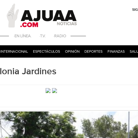
SI
·EN LÍNEA. ·T.V. ·RADIO
INTERNACIONAL
ESPECTÁCULOS
OPINIÓN
DEPORTES
FINANZAS
SALU
lonia Jardines