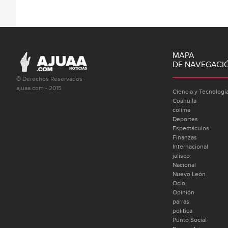
MAPA
DE NAVEGACI
© Derechos Reservados
ajuaa.com - 2015
Ciencia y Tecnologí
Coahuila
colima
Deportes
Espectáculos
Finanzas
Internacional
jalisco
Nacional
Nuevo León
Ocio
Opinión
parras
politica
Punto Social