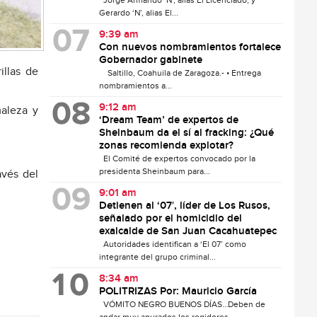
Jorge Armando ‘N’, alias El Licenciado, y
Gerardo ‘N’, alias El...
9:39 am
Con nuevos nombramientos fortalece
Gobernador gabinete
illas de
Saltillo, Coahuila de Zaragoza.- • Entrega
nombramientos a...
9:12 am
maleza y
‘Dream Team’ de expertos de
Sheinbaum da el sí al fracking: ¿Qué
zonas recomienda explotar?
El Comité de expertos convocado por la
presidenta Sheinbaum para...
avés del
9:01 am
Detienen al ‘07′, líder de Los Rusos,
señalado por el homicidio del
exalcalde de San Juan Cacahuatepec
Autoridades identifican a ‘El 07’ como
integrante del grupo criminal...
8:34 am
POLITRIZAS Por: Mauricio García
VÓMITO NEGRO BUENOS DÍAS…Deben de