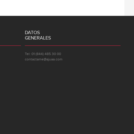
DATOS
GENERALES
Tel: 01 (844) 485 30 00
contactame@ajuaa.com