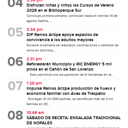
5:36 pm
Disfrutan niñas y niños los Cursos de Verano
2026 en el Biblioparque Sur
Concluye primera semana, continúan hasta el viernes 14 de
agosto Saltillo,...
3:34 pm
DIF Ramos Arizpe apoya espacios de
convivencia a los adultos mayores
Durante la semana se realizaron coronaciones y cambios de
reina en distintos...
2:31 pm
Reforestarán Municipio y RIC ENERGY 5 mil
pinos en el Cañón de San Lorenzo
Esto permitirá una recuperación de 8 hectáreas en la...
1:28 pm
Impulsa Ramos Arizpe producción de huevo y
economía familiar con Aves de Traspatio
Entregan 31 mil 800 pollitas; se benefician más de 3 mil
familias en 83...
10:46 am
SÁBADO DE RECETA: ENSALADA TRADICIONAL
DE NOPALES