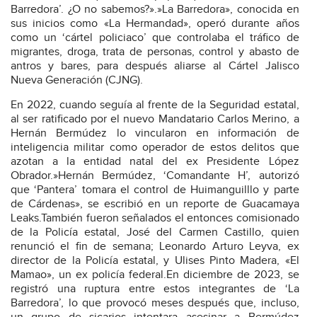
Barredora’. ¿O no sabemos?».»La Barredora», conocida en
sus inicios como «La Hermandad», operó durante años
como un ‘cártel policiaco’ que controlaba el tráfico de
migrantes, droga, trata de personas, control y abasto de
antros y bares, para después aliarse al Cártel Jalisco
Nueva Generación (CJNG).
En 2022, cuando seguía al frente de la Seguridad estatal,
al ser ratificado por el nuevo Mandatario Carlos Merino, a
Hernán Bermúdez lo vincularon en información de
inteligencia militar como operador de estos delitos que
azotan a la entidad natal del ex Presidente López
Obrador.»Hernán Bermúdez, ‘Comandante H’, autorizó
que ‘Pantera’ tomara el control de Huimanguilllo y parte
de Cárdenas», se escribió en un reporte de Guacamaya
Leaks.También fueron señalados el entonces comisionado
de la Policía estatal, José del Carmen Castillo, quien
renunció el fin de semana; Leonardo Arturo Leyva, ex
director de la Policía estatal, y Ulises Pinto Madera, «El
Mamao», un ex policía federal.En diciembre de 2023, se
registró una ruptura entre estos integrantes de ‘La
Barredora’, lo que provocó meses después que, incluso,