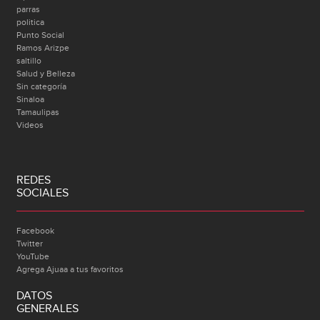
parras
politica
Punto Social
Ramos Arizpe
saltillo
Salud y Belleza
Sin categoría
Sinaloa
Tamaulipas
Videos
REDES
SOCIALES
Facebook
Twitter
YouTube
Agrega Ajuaa a tus favoritos
DATOS
GENERALES