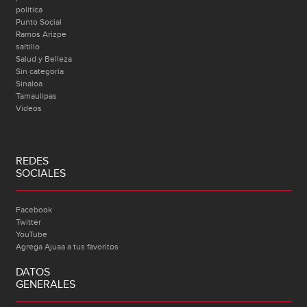
politica
Punto Social
Ramos Arizpe
saltillo
Salud y Belleza
Sin categoría
Sinaloa
Tamaulipas
Videos
REDES
SOCIALES
Facebook
Twitter
YouTube
Agrega Ajuaa a tus favoritos
DATOS
GENERALES