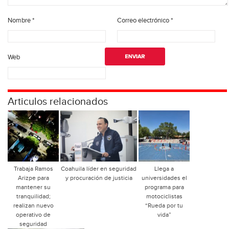
Nombre
*
Correo electrónico
*
Web
Articulos relacionados
Trabaja Ramos
Coahuila líder en seguridad
Llega a
Arizpe para
y procuración de justicia
universidades el
mantener su
programa para
tranquilidad;
motociclistas
realizan nuevo
“Rueda por tu
operativo de
vida”
seguridad