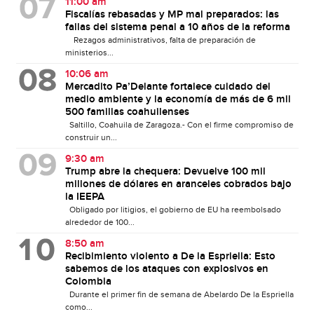
11:00 am
Fiscalías rebasadas y MP mal preparados: las
fallas del sistema penal a 10 años de la reforma
Rezagos administrativos, falta de preparación de
ministerios...
10:06 am
Mercadito Pa’Delante fortalece cuidado del
medio ambiente y la economía de más de 6 mil
500 familias coahuilenses
Saltillo, Coahuila de Zaragoza.- Con el firme compromiso de
construir un...
9:30 am
Trump abre la chequera: Devuelve 100 mil
millones de dólares en aranceles cobrados bajo
la IEEPA
Obligado por litigios, el gobierno de EU ha reembolsado
alrededor de 100...
8:50 am
Recibimiento violento a De la Espriella: Esto
sabemos de los ataques con explosivos en
Colombia
Durante el primer fin de semana de Abelardo De la Espriella
como...