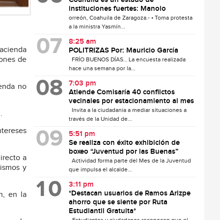
Coahuila es un estado de
instituciones fuertes: Manolo
orreón, Coahuila de Zaragoza.- • Toma protesta
a la ministra Yasmín...
8:25 am
Hacienda
POLITRIZAS Por: Mauricio García
lones de
FRÍO BUENOS DÍAS… La encuesta realizada
hace una semana por la...
7:03 pm
ienda no
Atiende Comisaría 40 conflictos
vecinales por estacionamiento al mes
Invita a la ciudadanía a mediar situaciones a
.
través de la Unidad de...
ntereses
5:51 pm
Se realiza con éxito exhibición de
boxeo “Juventud por las Buenas”
irecto a
Actividad forma parte del Mes de la Juventud
lismos y
que impulsa el alcalde...
3:11 pm
*Destacan usuarios de Ramos Arizpe
n, en la
ahorro que se siente por Ruta
Estudiantil Gratuita*