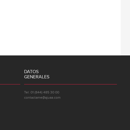
DATOS
GENERALES
Tel: 01 (844) 485 30 00
contactame@ajuaa.com