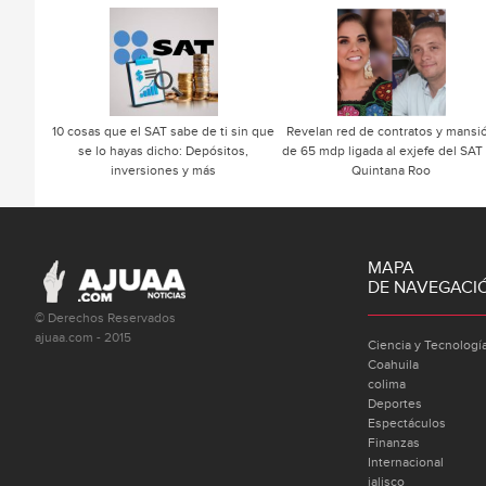
10 cosas que el SAT sabe de ti sin que
Revelan red de contratos y mansi
se lo hayas dicho: Depósitos,
de 65 mdp ligada al exjefe del SAT
inversiones y más
Quintana Roo
MAPA
DE NAVEGACI
© Derechos Reservados
ajuaa.com - 2015
Ciencia y Tecnologí
Coahuila
colima
Deportes
Espectáculos
Finanzas
Internacional
jalisco