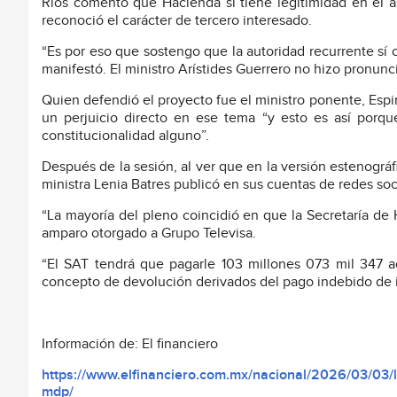
Ríos comentó que Hacienda sí tiene legitimidad en el as
reconoció el carácter de tercero interesado.
“Es por eso que sostengo que la autoridad recurrente sí c
manifestó. El ministro Arístides Guerrero no hizo pronunc
Quien defendió el proyecto fue el ministro ponente, Espi
un perjuicio directo en ese tema “y esto es así porqu
constitucionalidad alguno”.
Después de la sesión, al ver que en la versión estenográ
ministra Lenia Batres publicó en sus cuentas de redes so
“La mayoría del pleno coincidió en que la Secretaría de
amparo otorgado a Grupo Televisa.
“El SAT tendrá que pagarle 103 millones 073 mil 347 a
concepto de devolución derivados del pago indebido de i
Información de: El financiero
https://www.elfinanciero.com.mx/nacional/2026/03/03/la
mdp/