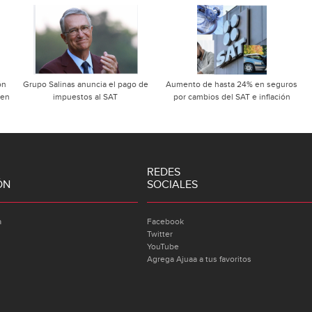
ón
Grupo Salinas anuncia el pago de
Aumento de hasta 24% en seguros
 en
impuestos al SAT
por cambios del SAT e inflación
REDES
ÓN
SOCIALES
a
Facebook
Twitter
YouTube
Agrega Ajuaa a tus favoritos