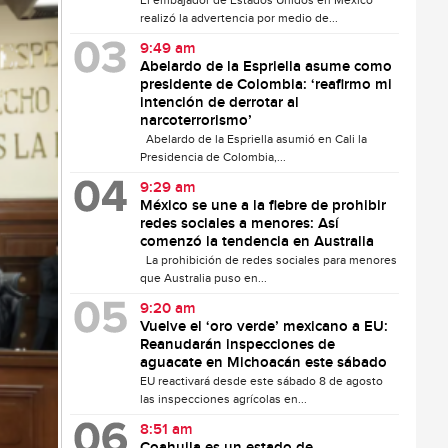
El embajador de Estados Unidos en México
realizó la advertencia por medio de...
9:49 am
Abelardo de la Espriella asume como
presidente de Colombia: ‘reafirmo mi
intención de derrotar al
narcoterrorismo’
Abelardo de la Espriella asumió en Cali la
Presidencia de Colombia,...
9:29 am
México se une a la fiebre de prohibir
redes sociales a menores: Así
comenzó la tendencia en Australia
La prohibición de redes sociales para menores
que Australia puso en...
9:20 am
Vuelve el ‘oro verde’ mexicano a EU:
Reanudarán inspecciones de
aguacate en Michoacán este sábado
EU reactivará desde este sábado 8 de agosto
las inspecciones agrícolas en...
8:51 am