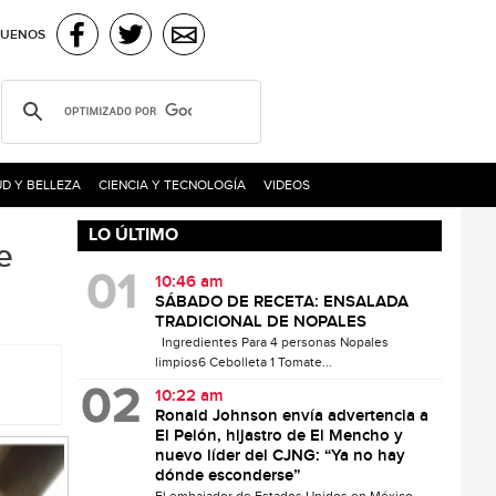
GUENOS
D Y BELLEZA
CIENCIA Y TECNOLOGÍA
VIDEOS
LO ÚLTIMO
e
10:46 am
SÁBADO DE RECETA: ENSALADA
TRADICIONAL DE NOPALES
Ingredientes Para 4 personas Nopales
limpios6 Cebolleta 1 Tomate...
10:22 am
Ronald Johnson envía advertencia a
El Pelón, hijastro de El Mencho y
nuevo líder del CJNG: “Ya no hay
dónde esconderse”