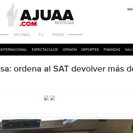
SI
·EN LÍNEA. ·T.V. ·RADIO
INTERNACIONAL
ESPECTÁCULOS
OPINIÓN
DEPORTES
FINANZAS
SALU
visa: ordena al SAT devolver más d