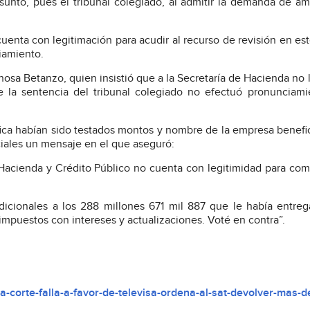
unto, pues el tribunal colegiado, al admitir la demanda de am
uenta con legitimación para acudir al recurso de revisión en est
iamiento.
nosa Betanzo, quien insistió que a la Secretaría de Hacienda no 
e la sentencia del tribunal colegiado no efectuó pronunciam
fica habían sido testados montos y nombre de la empresa benefic
ciales un mensaje en el que aseguró:
 Hacienda y Crédito Público no cuenta con legitimidad para com
dicionales a los 288 millones 671 mil 887 que le había entre
mpuestos con intereses y actualizaciones. Voté en contra”.
-corte-falla-a-favor-de-televisa-ordena-al-sat-devolver-mas-d