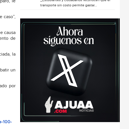
_Estudiantes y ciudadanos reconocen que el
paro, le
transporte sin costo permite gastar...
e caso”,
le causa
iento de
iada, la
batir un
gado por
e-100-