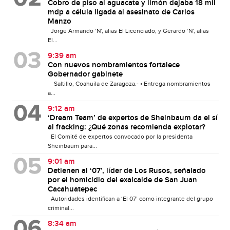
Cobro de piso al aguacate y limón dejaba 18 mil
mdp a célula ligada al asesinato de Carlos
Manzo
Jorge Armando ‘N’, alias El Licenciado, y Gerardo ‘N’, alias
El...
9:39 am
Con nuevos nombramientos fortalece
Gobernador gabinete
Saltillo, Coahuila de Zaragoza.- • Entrega nombramientos
a...
9:12 am
‘Dream Team’ de expertos de Sheinbaum da el sí
al fracking: ¿Qué zonas recomienda explotar?
El Comité de expertos convocado por la presidenta
Sheinbaum para...
9:01 am
Detienen al ‘07′, líder de Los Rusos, señalado
por el homicidio del exalcalde de San Juan
Cacahuatepec
Autoridades identifican a ‘El 07’ como integrante del grupo
criminal...
8:34 am