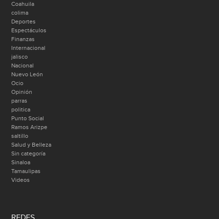
Coahuila
colima
Deportes
Espectáculos
Finanzas
Internacional
jalisco
Nacional
Nuevo León
Ocio
Opinión
parras
politica
Punto Social
Ramos Arizpe
saltillo
Salud y Belleza
Sin categoría
Sinaloa
Tamaulipas
Videos
REDES