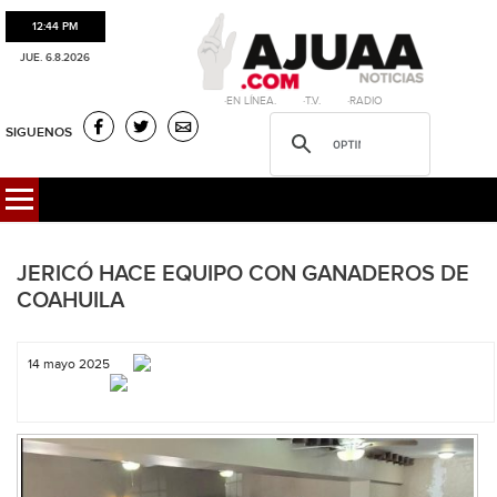
12:44 PM
JUE. 6.8.2026
·EN LÍNEA. ·T.V. ·RADIO
SIGUENOS
JERICÓ HACE EQUIPO CON GANADEROS DE
COAHUILA
14 mayo 2025