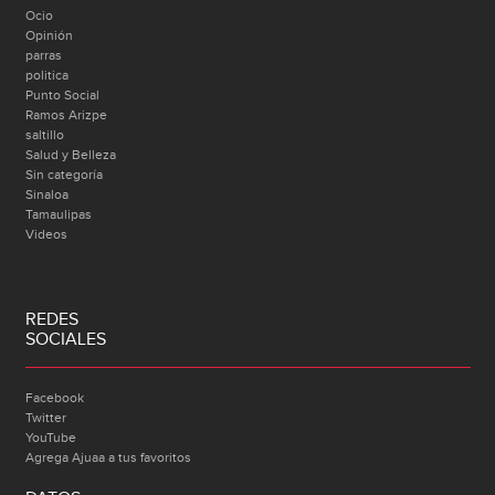
Ocio
Opinión
parras
politica
Punto Social
Ramos Arizpe
saltillo
Salud y Belleza
Sin categoría
Sinaloa
Tamaulipas
Videos
REDES
SOCIALES
Facebook
Twitter
YouTube
Agrega Ajuaa a tus favoritos