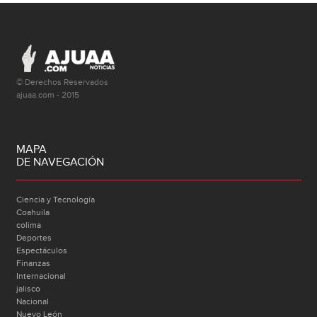
© Derechos Reservados
ajuaa.com - 2015
MAPA
DE NAVEGACIÓN
Ciencia y Tecnología
Coahuila
colima
Deportes
Espectáculos
Finanzas
Internacional
jalisco
Nacional
Nuevo León