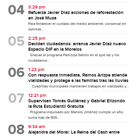
3:29 pm
Refuerza Javier Díaz acciones de reforestación
en José Musa
Para fortalecer el cuidado del medio ambiente, conservar en
óptimas...
2:25 pm
Deciden ciudadanos: arranca Javier Díaz nuevo
Espacio DIF en la Morelos
Gracias al programa Participa Saltillo en el que las y los
ciudadanos...
1:23 pm
Con respuesta inmediata, Ramos Arizpe atiende
vialidades y protege a las familias tras las lluvias
Cuadrillas municipales mantienen trabajos en vialidades y...
12:21 pm
Supervisan Tomás Gutiérrez y Gabriel Elizondo
la Ruta Estudiantil Gratuita
Programa impulsado por Manolo Jiménez cumple un año;
suma más de 800...
9:34 am
Alejandra del Moral: La Reina del Cash entre