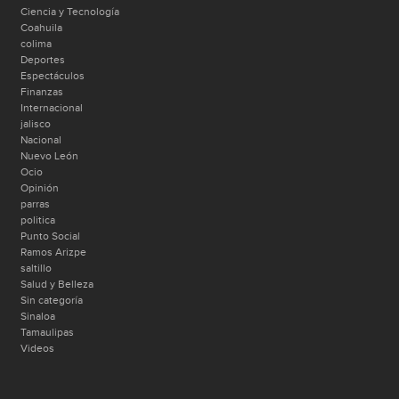
Ciencia y Tecnología
Coahuila
colima
Deportes
Espectáculos
Finanzas
Internacional
jalisco
Nacional
Nuevo León
Ocio
Opinión
parras
politica
Punto Social
Ramos Arizpe
saltillo
Salud y Belleza
Sin categoría
Sinaloa
Tamaulipas
Videos