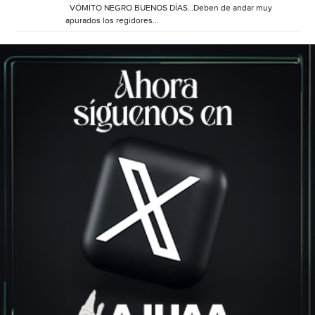
VÓMITO NEGRO BUENOS DÍAS…Deben de andar muy
apurados los regidores...