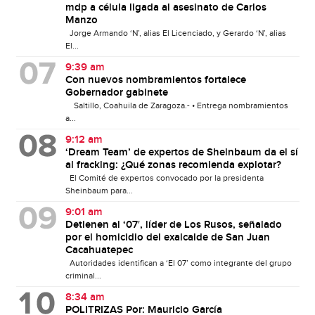
mdp a célula ligada al asesinato de Carlos
Manzo
Jorge Armando ‘N’, alias El Licenciado, y Gerardo ‘N’, alias
El...
9:39 am
Con nuevos nombramientos fortalece
Gobernador gabinete
Saltillo, Coahuila de Zaragoza.- • Entrega nombramientos
a...
9:12 am
‘Dream Team’ de expertos de Sheinbaum da el sí
al fracking: ¿Qué zonas recomienda explotar?
El Comité de expertos convocado por la presidenta
Sheinbaum para...
9:01 am
Detienen al ‘07′, líder de Los Rusos, señalado
por el homicidio del exalcalde de San Juan
Cacahuatepec
Autoridades identifican a ‘El 07’ como integrante del grupo
criminal...
8:34 am
POLITRIZAS Por: Mauricio García