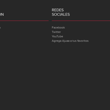
REDES
ÓN
SOCIALES
a
Facebook
Twitter
YouTube
Agrega Ajuaa a tus favoritos