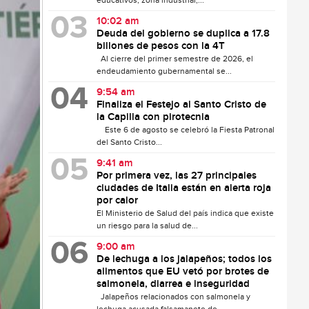
educativos, zona industrial,...
10:02 am
Deuda del gobierno se duplica a 17.8
billones de pesos con la 4T
Al cierre del primer semestre de 2026, el
endeudamiento gubernamental se...
9:54 am
Finaliza el Festejo al Santo Cristo de
la Capilla con pirotecnia
Este 6 de agosto se celebró la Fiesta Patronal
del Santo Cristo...
9:41 am
Por primera vez, las 27 principales
ciudades de Italia están en alerta roja
por calor
El Ministerio de Salud del país indica que existe
un riesgo para la salud de...
9:00 am
De lechuga a los jalapeños; todos los
alimentos que EU vetó por brotes de
salmonela, diarrea e inseguridad
Jalapeños relacionados con salmonela y