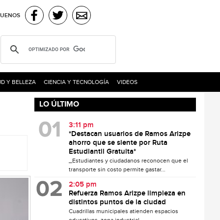
GUENOS
D Y BELLEZA
CIENCIA Y TECNOLOGÍA
VIDEOS
LO ÚLTIMO
3:11 pm
*Destacan usuarios de Ramos Arizpe
ahorro que se siente por Ruta
Estudiantil Gratuita*
_Estudiantes y ciudadanos reconocen que el
transporte sin costo permite gastar...
2:05 pm
Refuerza Ramos Arizpe limpieza en
distintos puntos de la ciudad
Cuadrillas municipales atienden espacios