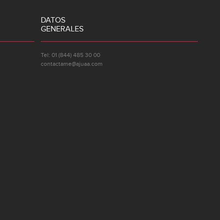
DATOS
GENERALES
Tel: 01 (844) 485 30 00
contactame@ajuaa.com