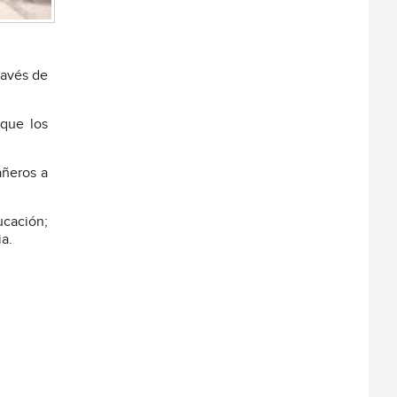
ravés de
 que los
añeros a
ucación;
ia.