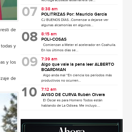
lechuga acusada falsamanete de...
8:38 am
POLITRIZAS Por: Mauricio García
CJ BUENOS DÍAS…Comenzar a dejarse ver
algunas alcamonías en algunos...
resti de
8:15 am
POLI-COSAS
Comienzan a Meter el acelerador en Coahuila.
 todas y
En los últimos días se...
7:39 am
as y los
Algo que vale la pena leer ALBERTO
BOARDMAN
Algo anda mal “En ciencia los períodos más
izaje de
productivos no ocurren...
7:12 am
AVISO DE CURVA Rubén Olvera
El Óscar es para Homero Todos están
hablando de La Odisea. Me incluyo....