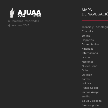
MAPA
DE NAVEGACI
© Derechos Reservados
ajuaa.com - 2015
Ciencia y Tecnologí
Coahuila
colima
Deportes
Espectáculos
Finanzas
Internacional
jalisco
Nacional
Nuevo León
Ocio
Opinión
parras
politica
Punto Social
Ramos Arizpe
saltillo
Salud y Belleza
Sin categoría