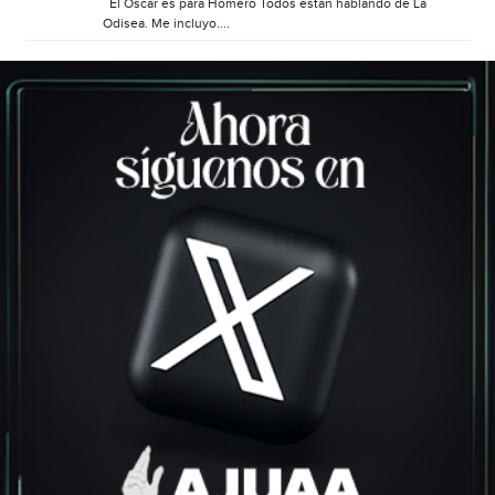
El Óscar es para Homero Todos están hablando de La
Odisea. Me incluyo....