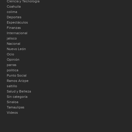
Ciencia y Tecnología
Coahuila
colima
Deportes
Espectáculos
Finanzas
Internacional
jalisco
Nacional
Nuevo León
Ocio
Opinión
parras
politica
Punto Social
Ramos Arizpe
saltillo
Salud y Belleza
Sin categoría
Sinaloa
Tamaulipas
Videos