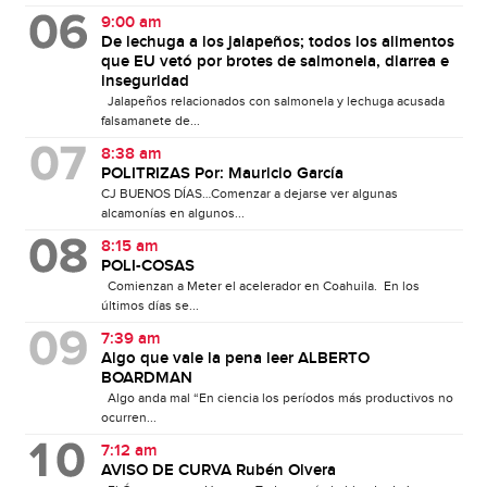
9:00 am
De lechuga a los jalapeños; todos los alimentos
que EU vetó por brotes de salmonela, diarrea e
inseguridad
Jalapeños relacionados con salmonela y lechuga acusada
falsamanete de...
8:38 am
POLITRIZAS Por: Mauricio García
CJ BUENOS DÍAS…Comenzar a dejarse ver algunas
alcamonías en algunos...
8:15 am
POLI-COSAS
Comienzan a Meter el acelerador en Coahuila. En los
últimos días se...
7:39 am
Algo que vale la pena leer ALBERTO
BOARDMAN
Algo anda mal “En ciencia los períodos más productivos no
ocurren...
7:12 am
AVISO DE CURVA Rubén Olvera