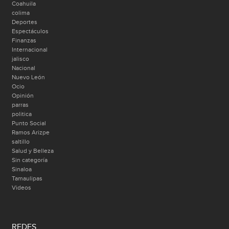
Coahuila
colima
Deportes
Espectáculos
Finanzas
Internacional
jalisco
Nacional
Nuevo León
Ocio
Opinión
parras
politica
Punto Social
Ramos Arizpe
saltillo
Salud y Belleza
Sin categoría
Sinaloa
Tamaulipas
Videos
REDES