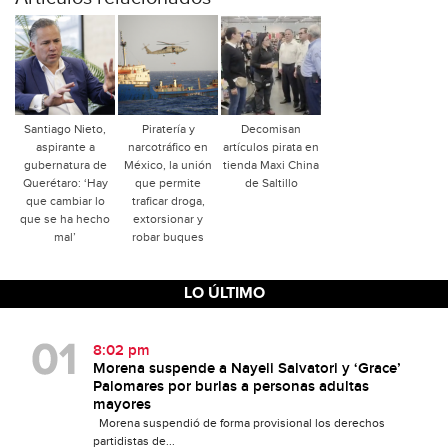
Santiago Nieto,
Piratería y
Decomisan
aspirante a
narcotráfico en
artículos pirata en
gubernatura de
México, la unión
tienda Maxi China
Querétaro: ‘Hay
que permite
de Saltillo
que cambiar lo
traficar droga,
que se ha hecho
extorsionar y
mal’
robar buques
LO ÚLTIMO
8:02 pm
Morena suspende a Nayeli Salvatori y ‘Grace’
Palomares por burlas a personas adultas
mayores
Morena suspendió de forma provisional los derechos
partidistas de...