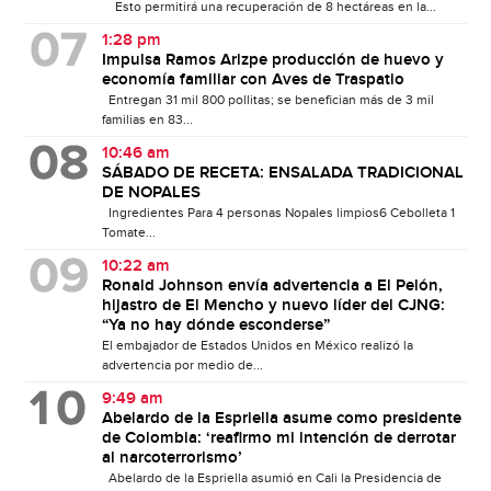
Esto permitirá una recuperación de 8 hectáreas en la...
1:28 pm
Impulsa Ramos Arizpe producción de huevo y
economía familiar con Aves de Traspatio
Entregan 31 mil 800 pollitas; se benefician más de 3 mil
familias en 83...
10:46 am
SÁBADO DE RECETA: ENSALADA TRADICIONAL
DE NOPALES
Ingredientes Para 4 personas Nopales limpios6 Cebolleta 1
Tomate...
10:22 am
Ronald Johnson envía advertencia a El Pelón,
hijastro de El Mencho y nuevo líder del CJNG:
“Ya no hay dónde esconderse”
El embajador de Estados Unidos en México realizó la
advertencia por medio de...
9:49 am
Abelardo de la Espriella asume como presidente
de Colombia: ‘reafirmo mi intención de derrotar
al narcoterrorismo’
Abelardo de la Espriella asumió en Cali la Presidencia de