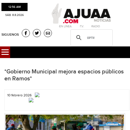
12:56 AM
SÁB. 8.8.2026
·EN LÍNEA. ·T.V. ·RADIO
SIGUENOS
*Gobierno Municipal mejora espacios públicos
en Ramos*
10 febrero 2026