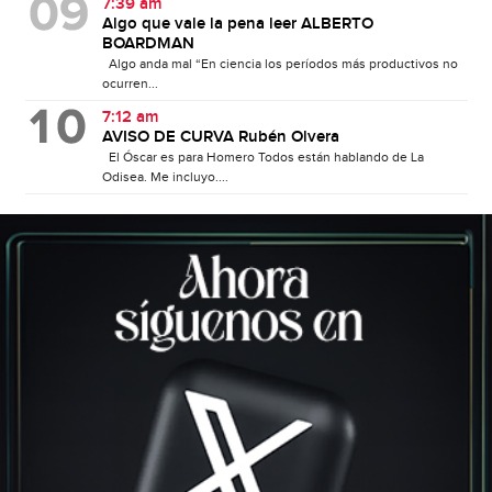
7:39 am
Algo que vale la pena leer ALBERTO
BOARDMAN
Algo anda mal “En ciencia los períodos más productivos no
ocurren...
7:12 am
AVISO DE CURVA Rubén Olvera
El Óscar es para Homero Todos están hablando de La
Odisea. Me incluyo....