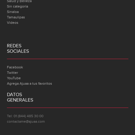
Salud y Belleza
Sin categoría
Sinaloa
Tamaulipas
Videos
REDES
SOCIALES
Facebook
Twitter
YouTube
Agrega Ajuaa a tus favoritos
DATOS
GENERALES
Tel: 01 (844) 485 30 00
contactame@ajuaa.com