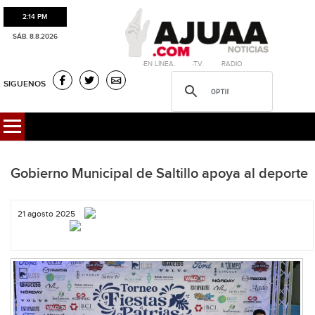
2:14 PM
SÁB. 8.8.2026
·EN LÍNEA. ·T.V. ·RADIO
SIGUENOS
Gobierno Municipal de Saltillo apoya al deporte
21 agosto 2025