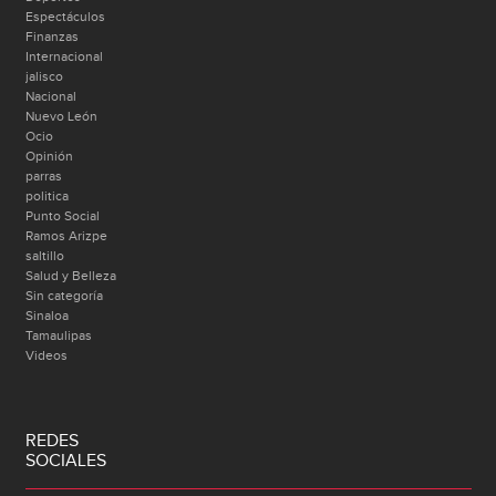
Espectáculos
Finanzas
Internacional
jalisco
Nacional
Nuevo León
Ocio
Opinión
parras
politica
Punto Social
Ramos Arizpe
saltillo
Salud y Belleza
Sin categoría
Sinaloa
Tamaulipas
Videos
REDES
SOCIALES